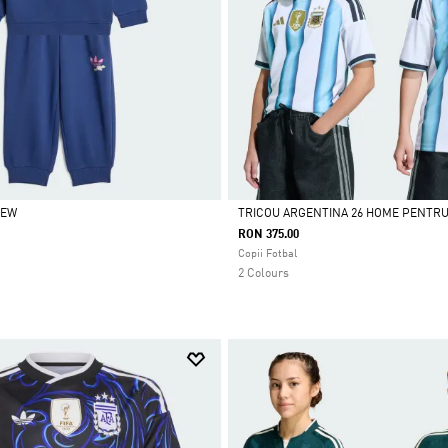
REW
TRICOU ARGENTINA 26 HOME PENTR
RON 375.00
Da
Copii Fotbal
2 Colours