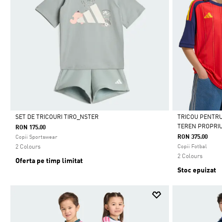
SET DE TRICOURI TIRO_NSTER
TRICOU PENTRU
TEREN PROPRI
RON 175.00
Da
Da
RON 375.00
Copii Sportswear
2 Colours
Copii Fotbal
2 Colours
Oferta pe timp limitat
Stoc epuizat