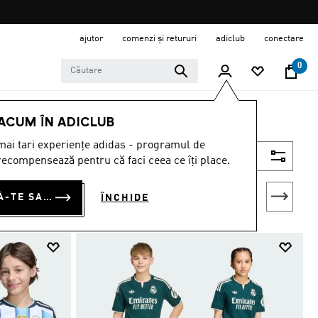
ajutor
comenzi și retururi
adiclub
conectare
0
 ACUM ÎN ADICLUB
ai tari experiențe adidas - programul de
Filtrează
ecompensează pentru că faci ceea ce îți place.
CONECTEAZĂ-TE SAU ÎNSCRIE-TE ACUM
ÎNCHIDE
loni de trening
Treninguri
Pantaloni
Toată îmbrăcămintea pentru