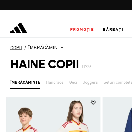
Salt la conținutul principal
PROMOȚIE
BĂRBAȚI
COPII
ÎMBRĂCĂMINTE
HAINE COPII
(1726)
ÎMBRĂCĂMINTE
Hanorace
Geci
Joggers
Seturi complet