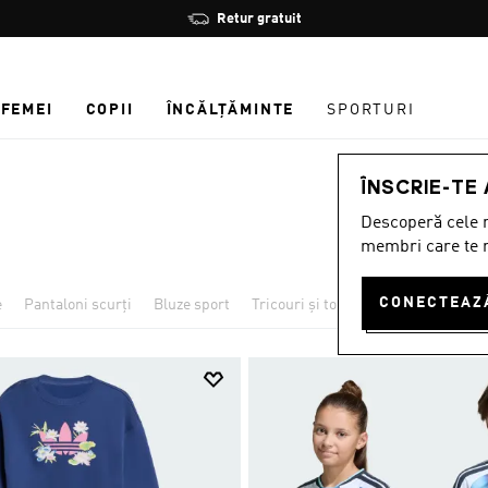
Oprește
Retur gratuit
rotația
FEMEI
COPII
ÎNCĂLȚĂMINTE
SPORTURI
ÎNSCRIE-TE
Descoperă cele m
membri care te r
e
Pantaloni scurți
Bluze sport
Tricouri și topuri
Topuri
Panta