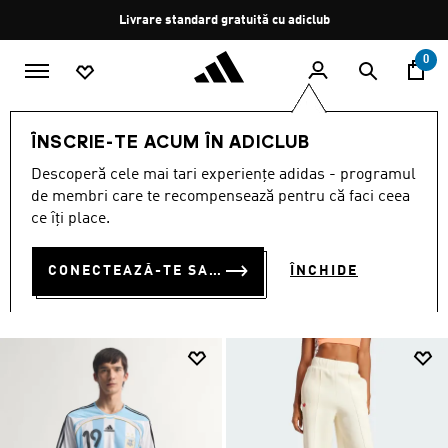
Salt la conținutul principal
Oprește
Livrare standard gratuită cu adiclub
rotația
0
Femei
ÎMBRĂCĂMINTE
ÎNSCRIE-TE ACUM ÎN ADICLUB
ÎMBRĂCĂMINTE
Descoperă cele mai tari experiențe adidas - programul
(3332)
de membri care te recompensează pentru că faci ceea
ce îți place.
Filtrează
Imagini Mari
CONECTEAZĂ-TE SAU ÎNSCRIE-TE ACUM
ÎNCHIDE
ÎMBRĂCĂMINTE
Tricouri și topuri
Colanți și pantaloni de yoga