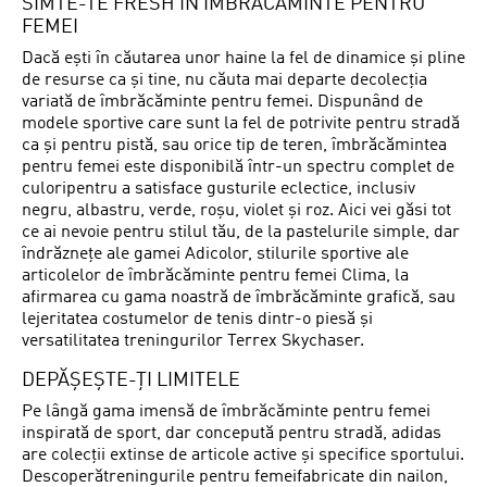
SIMTE-TE FRESH ÎN ÎMBRĂCĂMINTE PENTRU
FEMEI
Dacă ești în căutarea unor haine la fel de dinamice și pline
de resurse ca și tine, nu căuta mai departe decolecția
variată de îmbrăcăminte pentru femei. Dispunând de
modele sportive care sunt la fel de potrivite pentru stradă
ca și pentru pistă, sau orice tip de teren, îmbrăcămintea
pentru femei este disponibilă într-un spectru complet de
culoripentru a satisface gusturile eclectice, inclusiv
negru, albastru, verde, roșu, violet și roz. Aici vei găsi tot
ce ai nevoie pentru stilul tău, de la pastelurile simple, dar
îndrăznețe ale gamei Adicolor, stilurile sportive ale
articolelor de îmbrăcăminte pentru femei Clima, la
afirmarea cu gama noastră de îmbrăcăminte grafică, sau
lejeritatea costumelor de tenis dintr-o piesă și
versatilitatea treningurilor Terrex Skychaser.
DEPĂȘEȘTE-ȚI LIMITELE
Pe lângă gama imensă de îmbrăcăminte pentru femei
inspirată de sport, dar concepută pentru stradă, adidas
are colecții extinse de articole active și specifice sportului.
Descoperătreningurile pentru femeifabricate din nailon,