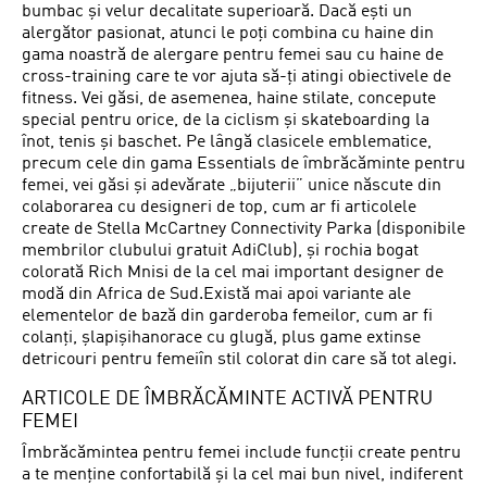
bumbac și velur decalitate superioară. Dacă ești un
alergător pasionat, atunci le poți combina cu haine din
gama noastră de alergare pentru femei sau cu haine de
cross-training care te vor ajuta să-ți atingi obiectivele de
fitness. Vei găsi, de asemenea, haine stilate, concepute
special pentru orice, de la ciclism și skateboarding la
înot, tenis și baschet. Pe lângă clasicele emblematice,
precum cele din gama Essentials de îmbrăcăminte pentru
femei, vei găsi și adevărate „bijuterii” unice născute din
colaborarea cu designeri de top, cum ar fi articolele
create de Stella McCartney Connectivity Parka (disponibile
membrilor clubului gratuit AdiClub), și rochia bogat
colorată Rich Mnisi de la cel mai important designer de
modă din Africa de Sud.Există mai apoi variante ale
elementelor de bază din garderoba femeilor, cum ar fi
colanți, șlapișihanorace cu glugă, plus game extinse
detricouri pentru femeiîn stil colorat din care să tot alegi.
ARTICOLE DE ÎMBRĂCĂMINTE ACTIVĂ PENTRU
FEMEI
Îmbrăcămintea pentru femei include funcții create pentru
a te menține confortabilă și la cel mai bun nivel, indiferent