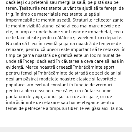
dacă ieși cu prietenii sau mergi la sală, pe pistă sau pe
teren. Țesăturile rezistente la vânt te ajută să te ferești de
frig, în timp ce materialele rezistente la apă și
impermeabile te mențin uscată. Straturile reflectorizante
te mențin vizibilă atunci când ai cea mai mare nevoie de
ele, în timp ce unele haine sunt ușor de împachetat, ceea
ce le face ideale pentru călătorii și weekend-uri departe.
Nu uita să treci în revistă și gama noastră de lenjerie de
relaxare, pentru că uneori este important să te relaxezi, în
timp ce gama noastră de grafică este un loc minunat de
unde să începi dacă ești în căutarea a ceva care să iasă în
evidență. Marca noastră creează îmbrăcăminte sport
pentru femei și îmbrăcăminte de stradă de zeci de ani și,
deși am păstrat modelele noastre clasice și favoritele
populare, am evoluat constant în funcție de vremuri
pentru a oferi ceva nou. Fie că ești în căutarea unor
pantaloni de yoga, a unor șorturi de alergare, ori de
îmbrăcăminte de relaxare sau haine elegante pentru
femei de petrecere a timpului liber, le vei găsi aici, la noi.