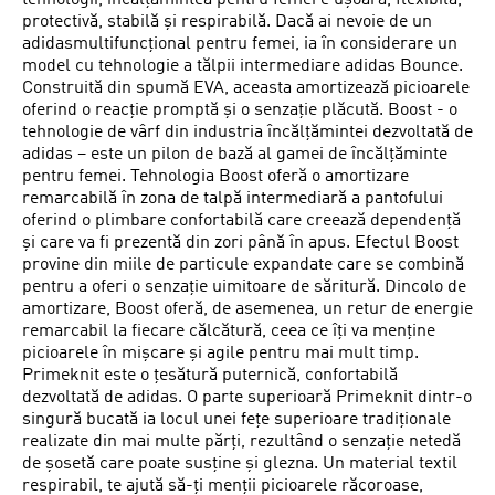
tehnologii, încălțămintea pentru femei e ușoară, flexibilă,
protectivă, stabilă și respirabilă. Dacă ai nevoie de un
adidasmultifuncțional pentru femei, ia în considerare un
model cu tehnologie a tălpii intermediare adidas Bounce.
Construită din spumă EVA, aceasta amortizează picioarele
oferind o reacție promptă și o senzație plăcută. Boost - o
tehnologie de vârf din industria încălțămintei dezvoltată de
adidas – este un pilon de bază al gamei de încălțăminte
pentru femei. Tehnologia Boost oferă o amortizare
remarcabilă în zona de talpă intermediară a pantofului
oferind o plimbare confortabilă care creează dependență
și care va fi prezentă din zori până în apus. Efectul Boost
provine din miile de particule expandate care se combină
pentru a oferi o senzație uimitoare de săritură. Dincolo de
amortizare, Boost oferă, de asemenea, un retur de energie
remarcabil la fiecare călcătură, ceea ce îți va menține
picioarele în mișcare și agile pentru mai mult timp.
Primeknit este o țesătură puternică, confortabilă
dezvoltată de adidas. O parte superioară Primeknit dintr-o
singură bucată ia locul unei fețe superioare tradiționale
realizate din mai multe părți, rezultând o senzație netedă
de șosetă care poate susține și glezna. Un material textil
respirabil, te ajută să-ți menții picioarele răcoroase,