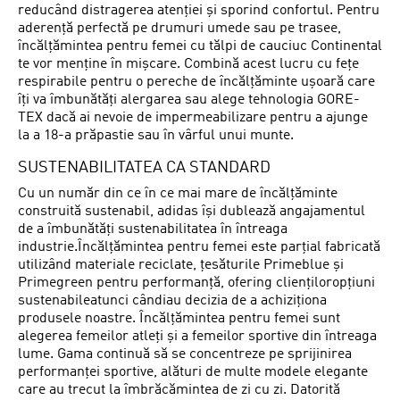
reducând distragerea atenției și sporind confortul. Pentru
aderență perfectă pe drumuri umede sau pe trasee,
încălțămintea pentru femei cu tălpi de cauciuc Continental
te vor menține în mișcare. Combină acest lucru cu fețe
respirabile pentru o pereche de încălțăminte ușoară care
îți va îmbunătăți alergarea sau alege tehnologia GORE-
TEX dacă ai nevoie de impermeabilizare pentru a ajunge
la a 18-a prăpastie sau în vârful unui munte.
SUSTENABILITATEA CA STANDARD
Cu un număr din ce în ce mai mare de încălțăminte
construită sustenabil, adidas își dublează angajamentul
de a îmbunătăți sustenabilitatea în întreaga
industrie.Încălțămintea pentru femei este parțial fabricată
utilizând materiale reciclate, țesăturile Primeblue și
Primegreen pentru performanță, ofering cliențiloropțiuni
sustenabileatunci cândiau decizia de a achiziționa
produsele noastre. Încălțămintea pentru femei sunt
alegerea femeilor atleți și a femeilor sportive din întreaga
lume. Gama continuă să se concentreze pe sprijinirea
performanței sportive, alături de multe modele elegante
care au trecut la îmbrăcămintea de zi cu zi. Datorită