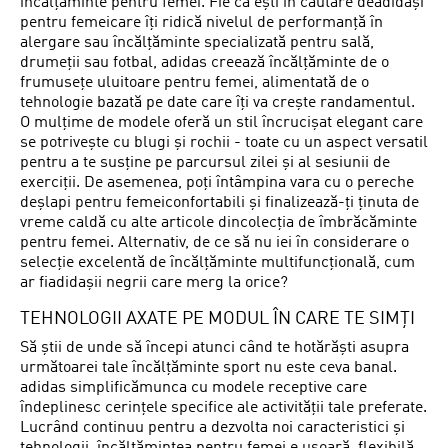
încălțăminte pentru femei. Fie că ești în căutare deadidași
pentru femeicare îți ridică nivelul de performanță în
alergare sau încălțăminte specializată pentru sală,
drumeții sau fotbal, adidas creează încălțăminte de o
frumusețe uluitoare pentru femei, alimentată de o
tehnologie bazată pe date care îți va crește randamentul.
O mulțime de modele oferă un stil încrucișat elegant care
se potrivește cu blugi și rochii - toate cu un aspect versatil
pentru a te susține pe parcursul zilei și al sesiunii de
exerciții. De asemenea, poți întâmpina vara cu o pereche
deșlapi pentru femeiconfortabili și finalizează-ți ținuta de
vreme caldă cu alte articole dincolecția de îmbrăcăminte
pentru femei. Alternativ, de ce să nu iei în considerare o
selecție excelentă de încălțăminte multifuncțională, cum
ar fiadidașii negrii care merg la orice?
TEHNOLOGII AXATE PE MODUL ÎN CARE TE SIMȚI
Să știi de unde să începi atunci când te hotărăști asupra
următoarei tale încălțăminte sport nu este ceva banal.
adidas simplificămunca cu modele receptive care
îndeplinesc cerințele specifice ale activității tale preferate.
Lucrând continuu pentru a dezvolta noi caracteristici și