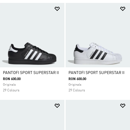
aerisirea picioarelor, astfel încât rămâi confortabilă
și concentrată asupra antrenamentului tău.
PANTOFI SPORT SUPERSTAR II
PANTOFI SPORT SUPERSTAR II
RON 600.00
RON 600.00
Originals
Originals
29 Colours
29 Colours