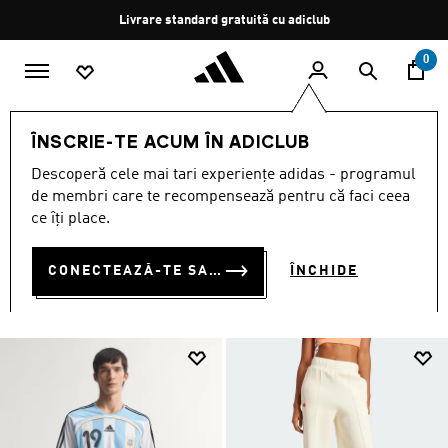
Salt la conținutul principal
Oprește
Livrare standard gratuită cu adiclub
rotația
0
Femei
ÎMBRĂCĂMINTE
ÎNSCRIE-TE ACUM ÎN ADICLUB
ÎMBRĂCĂMINTE
Descoperă cele mai tari experiențe adidas - programul
(3426)
de membri care te recompensează pentru că faci ceea
ce îți place.
Filtrează
Imagini Mari
CONECTEAZĂ-TE SAU ÎNSCRIE-TE ACUM
ÎNCHIDE
ÎMBRĂCĂMINTE
Tricouri și topuri
Colanți și pantaloni de yoga