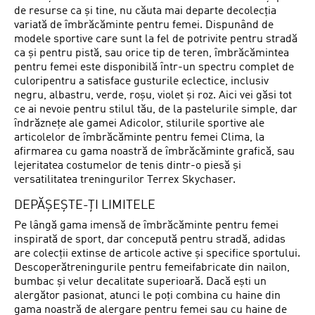
de resurse ca și tine, nu căuta mai departe decolecția
variată de îmbrăcăminte pentru femei. Dispunând de
modele sportive care sunt la fel de potrivite pentru stradă
ca și pentru pistă, sau orice tip de teren, îmbrăcămintea
pentru femei este disponibilă într-un spectru complet de
culoripentru a satisface gusturile eclectice, inclusiv
negru, albastru, verde, roșu, violet și roz. Aici vei găsi tot
ce ai nevoie pentru stilul tău, de la pastelurile simple, dar
îndrăznețe ale gamei Adicolor, stilurile sportive ale
articolelor de îmbrăcăminte pentru femei Clima, la
afirmarea cu gama noastră de îmbrăcăminte grafică, sau
lejeritatea costumelor de tenis dintr-o piesă și
versatilitatea treningurilor Terrex Skychaser.
DEPĂȘEȘTE-ȚI LIMITELE
Pe lângă gama imensă de îmbrăcăminte pentru femei
inspirată de sport, dar concepută pentru stradă, adidas
are colecții extinse de articole active și specifice sportului.
Descoperătreningurile pentru femeifabricate din nailon,
bumbac și velur decalitate superioară. Dacă ești un
alergător pasionat, atunci le poți combina cu haine din
gama noastră de alergare pentru femei sau cu haine de