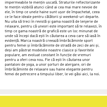
impermeabile te mențin uscată. Straturile reflectorizante
te mențin vizibilă atunci când ai cea mai mare nevoie de
ele, în timp ce unele haine sunt ușor de împachetat, ceea
ce le face ideale pentru călătorii și weekend-uri departe.
Nu uita să treci în revistă și gama noastră de lenjerie de
relaxare, pentru că uneori este important să te relaxezi, în
timp ce gama noastră de grafică este un loc minunat de
unde să începi dacă ești în căutarea a ceva care să iasă în
evidență. Marca noastră creează îmbrăcăminte sport
pentru femei și îmbrăcăminte de stradă de zeci de ani și,
deși am păstrat modelele noastre clasice și favoritele
populare, am evoluat constant în funcție de vremuri
pentru a oferi ceva nou. Fie că ești în căutarea unor
pantaloni de yoga, a unor șorturi de alergare, ori de
îmbrăcăminte de relaxare sau haine elegante pentru
femei de petrecere a timpului liber, le vei găsi aici, la noi.