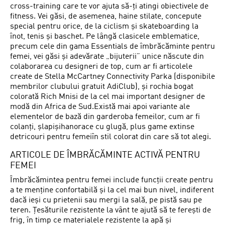
cross-training care te vor ajuta să-ți atingi obiectivele de
fitness. Vei găsi, de asemenea, haine stilate, concepute
special pentru orice, de la ciclism și skateboarding la
înot, tenis și baschet. Pe lângă clasicele emblematice,
precum cele din gama Essentials de îmbrăcăminte pentru
femei, vei găsi și adevărate „bijuterii” unice născute din
colaborarea cu designeri de top, cum ar fi articolele
create de Stella McCartney Connectivity Parka (disponibile
membrilor clubului gratuit AdiClub), și rochia bogat
colorată Rich Mnisi de la cel mai important designer de
modă din Africa de Sud.Există mai apoi variante ale
elementelor de bază din garderoba femeilor, cum ar fi
colanți, șlapișihanorace cu glugă, plus game extinse
detricouri pentru femeiîn stil colorat din care să tot alegi.
ARTICOLE DE ÎMBRĂCĂMINTE ACTIVĂ PENTRU
FEMEI
Îmbrăcămintea pentru femei include funcții create pentru
a te menține confortabilă și la cel mai bun nivel, indiferent
dacă ieși cu prietenii sau mergi la sală, pe pistă sau pe
teren. Țesăturile rezistente la vânt te ajută să te ferești de
frig, în timp ce materialele rezistente la apă și