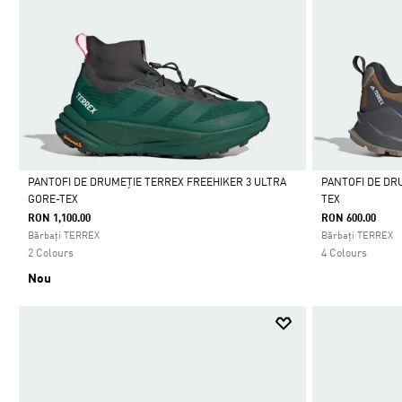
PANTOFI DE DRUMEȚIE TERREX FREEHIKER 3 ULTRA
PANTOFI DE DR
GORE-TEX
TEX
Da
Da
RON 1,100.00
RON 600.00
Bărbați TERREX
Bărbați TERREX
2 Colours
4 Colours
Nou