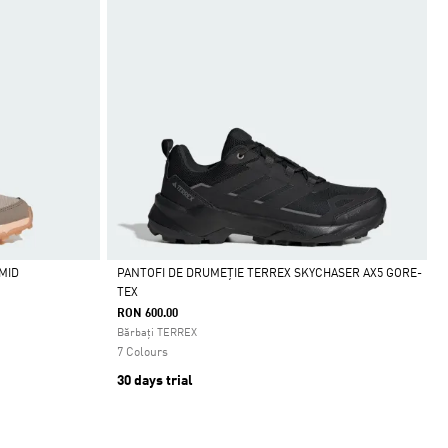
MID
PANTOFI DE DRUMEȚIE TERREX SKYCHASER AX5 GORE-
TEX
Da
RON 600.00
Bărbați TERREX
7 Colours
30 days trial