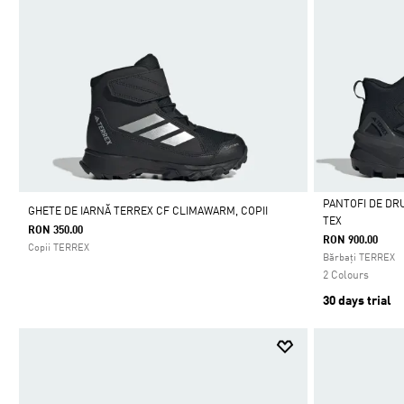
PANTOFI DE DR
GHETE DE IARNĂ TERREX CF CLIMAWARM, COPII
TEX
RON 350.00
Da
RON 900.00
Copii TERREX
Bărbați TERREX
2 Colours
30 days trial