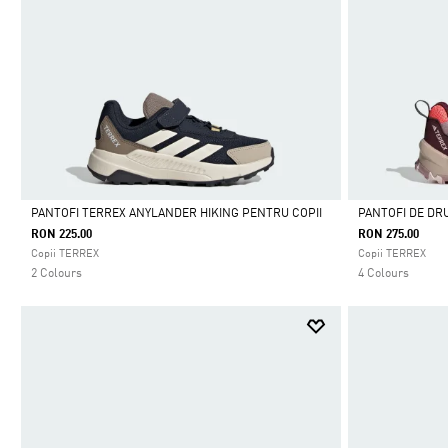
PANTOFI TERREX ANYLANDER HIKING PENTRU COPII
PANTOFI DE DR
RON 225.00
RON 275.00
Da
Da
Copii TERREX
Copii TERREX
2 Colours
4 Colours