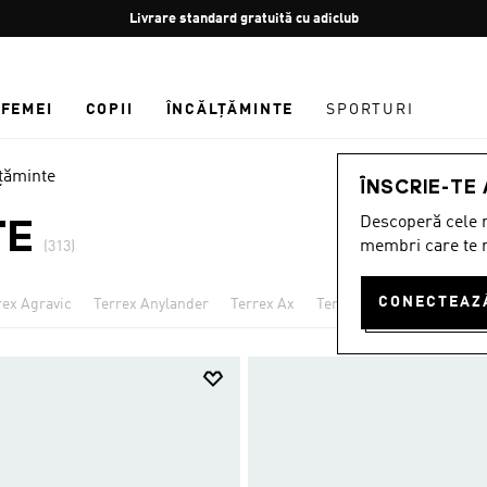
Oprește
Retur gratuit
rotația
FEMEI
COPII
ÎNCĂLȚĂMINTE
SPORTURI
lţăminte
ÎNSCRIE-TE
Descoperă cele m
TE
membri care te r
(313)
rex Agravic
Terrex Anylander
Terrex Ax
Terrex Eastrail
Terrex 