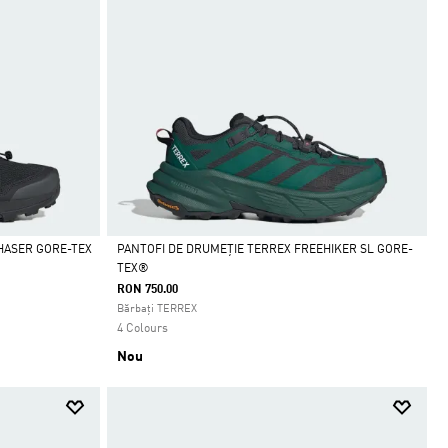
HASER GORE-TEX
PANTOFI DE DRUMEȚIE TERREX FREEHIKER SL GORE-
TEX®
Da
RON 750.00
Bărbați TERREX
4 Colours
Nou