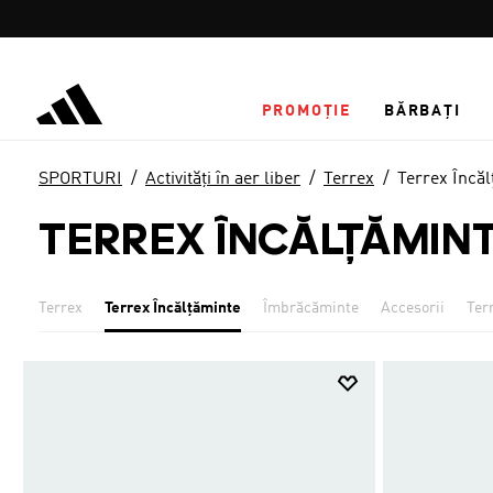
Salt la conținutul principal
PROMOȚIE
BĂRBAȚI
SPORTURI
Activități în aer liber
Terrex
Terrex Încă
TERREX ÎNCĂLŢĂMIN
Terrex
Terrex Încălţăminte
Îmbrăcăminte
Accesorii
Ter