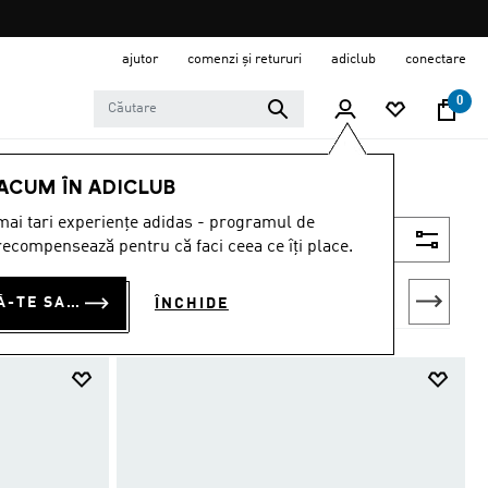
ajutor
comenzi și retururi
adiclub
conectare
0
 ACUM ÎN ADICLUB
ai tari experiențe adidas - programul de
Filtrează
ecompensează pentru că faci ceea ce îți place.
CONECTEAZĂ-TE SAU ÎNSCRIE-TE ACUM
ÎNCHIDE
Free Hiker
Terrex Skychaser
Terrex Soulstride
Terrex Speed
T