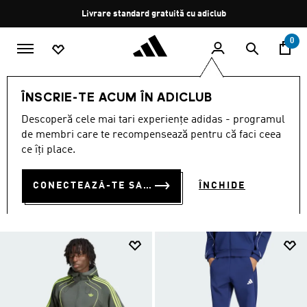
Salt la conținutul principal
Oprește
Livrare standard gratuită cu adiclub
rotația
0
BĂRBAȚI
ÎMBRĂCĂMINTE
ÎNSCRIE-TE ACUM ÎN ADICLUB
ÎMBRĂCĂMINTE
Descoperă cele mai tari experiențe adidas - programul
(5004)
de membri care te recompensează pentru că faci ceea
ce îți place.
Filtrează
Imagini Mari
CONECTEAZĂ-TE SAU ÎNSCRIE-TE ACUM
ÎNCHIDE
ÎMBRĂCĂMINTE
Joggers
Tricouri și topuri
Geci
Hanorac