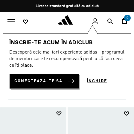
Salt la conținutul principal
Oprește
Livrare standard gratuită cu adiclub
rotația
0
SPORTURI
Activități în aer liber
Terrex
ÎNSCRIE-TE ACUM ÎN ADICLUB
Terrex Încălţăminte
Descoperă cele mai tari experiențe adidas - programul
TERREX ÎNCĂLŢĂMINTE
de membri care te recompensează pentru că faci ceea
(305)
ce îți place.
Filtrează
Imagini Mari
CONECTEAZĂ-TE SAU ÎNSCRIE-TE ACUM
ÎNCHIDE
Terrex
Terrex Încălţăminte
Îmbrăcăminte
Accesorii
Terr