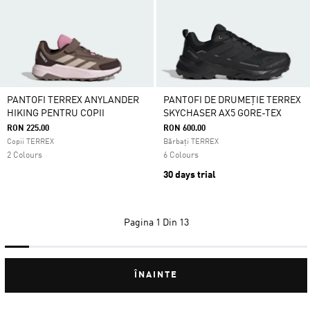
PANTOFI TERREX ANYLANDER
PANTOFI DE DRUMEȚIE TERREX
HIKING PENTRU COPII
SKYCHASER AX5 GORE-TEX
RON 225.00
RON 600.00
Copii TERREX
Bărbați TERREX
2 Colours
6 Colours
30 days trial
Pagina
1 Din 13
ÎNAINTE