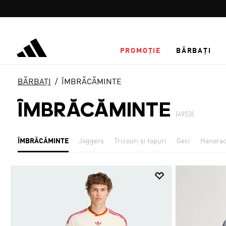
Salt la conținutul principal
PROMOȚIE
BĂRBAȚI
BĂRBAȚI
ÎMBRĂCĂMINTE
ÎMBRĂCĂMINTE
(4953)
ÎMBRĂCĂMINTE
Joggers
Tricouri și topuri
Geci
Hanora