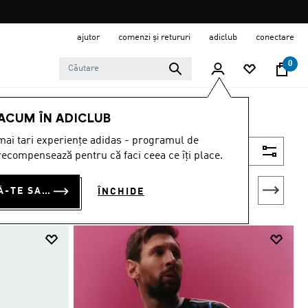
ajutor
comenzi și retururi
adiclub
conectare
0
 ACUM ÎN ADICLUB
ai tari experiențe adidas - programul de
Filtrează
ecompensează pentru că faci ceea ce îți place.
CONECTEAZĂ-TE SAU ÎNSCRIE-TE ACUM
ÎNCHIDE
oni scurți
Toată îmbrăcămintea pentru bărbați
Tricouri polo
Maio