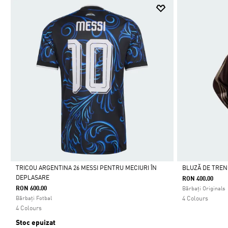
TRICOU ARGENTINA 26 MESSI PENTRU MECIURI ÎN
BLUZĂ DE TREN
DEPLASARE
RON 400.00
Da
Da
RON 600.00
Bărbați Originals
Bărbați Fotbal
4 Colours
4 Colours
Stoc epuizat