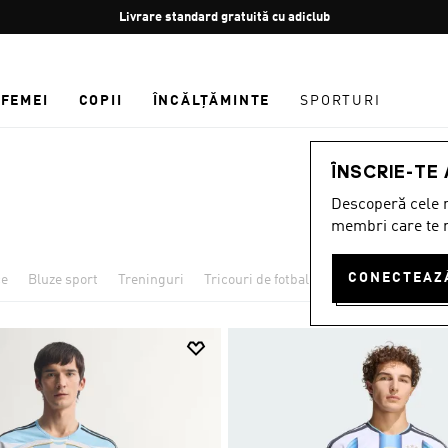
Oprește
Retur gratuit
rotația
FEMEI
COPII
ÎNCĂLȚĂMINTE
SPORTURI
ÎNSCRIE-TE
Descoperă cele m
membri care te r
ce
Bluze sport
Treninguri
Tricouri de fotbal
Pantaloni
Pantal