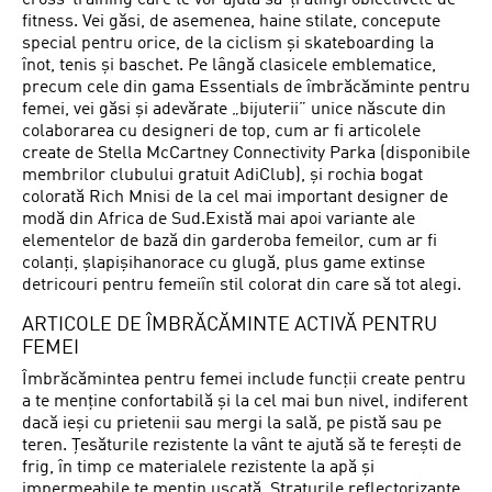
cross-training care te vor ajuta să-ți atingi obiectivele de
fitness. Vei găsi, de asemenea, haine stilate, concepute
special pentru orice, de la ciclism și skateboarding la
înot, tenis și baschet. Pe lângă clasicele emblematice,
precum cele din gama Essentials de îmbrăcăminte pentru
femei, vei găsi și adevărate „bijuterii” unice născute din
colaborarea cu designeri de top, cum ar fi articolele
create de Stella McCartney Connectivity Parka (disponibile
membrilor clubului gratuit AdiClub), și rochia bogat
colorată Rich Mnisi de la cel mai important designer de
modă din Africa de Sud.Există mai apoi variante ale
elementelor de bază din garderoba femeilor, cum ar fi
colanți, șlapișihanorace cu glugă, plus game extinse
detricouri pentru femeiîn stil colorat din care să tot alegi.
ARTICOLE DE ÎMBRĂCĂMINTE ACTIVĂ PENTRU
FEMEI
Îmbrăcămintea pentru femei include funcții create pentru
a te menține confortabilă și la cel mai bun nivel, indiferent
dacă ieși cu prietenii sau mergi la sală, pe pistă sau pe
teren. Țesăturile rezistente la vânt te ajută să te ferești de
frig, în timp ce materialele rezistente la apă și
impermeabile te mențin uscată. Straturile reflectorizante