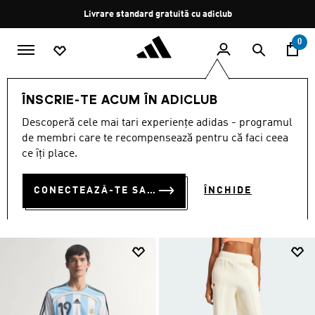
Salt la conținutul principal
Oprește
Livrare standard gratuită cu adiclub
rotația
0
Femei
ÎMBRĂCĂMINTE
ÎNSCRIE-TE ACUM ÎN ADICLUB
ÎMBRĂCĂMINTE
Descoperă cele mai tari experiențe adidas - programul
(3393)
de membri care te recompensează pentru că faci ceea
ce îți place.
Filtrează
Imagini Mari
CONECTEAZĂ-TE SAU ÎNSCRIE-TE ACUM
ÎNCHIDE
ÎMBRĂCĂMINTE
Tricouri și topuri
Colanți și pantaloni de yoga