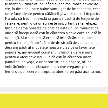
te mențin vizibilă atunci când ai cea mai mare nevoie de
ele, în timp ce unele haine sunt ușor de împachetat, ceea
ce le face ideale pentru călătorii și weekend-uri departe.
Nu uita să treci în revistă și gama noastră de lenjerie de
relaxare, pentru că uneori este important să te relaxezi, în
timp ce gama noastră de grafică este un loc minunat de
unde să începi dacă ești în căutarea a ceva care să iasă în
evidență. Marca noastră creează îmbrăcăminte sport
pentru femei și îmbrăcăminte de stradă de zeci de ani și,
deși am păstrat modelele noastre clasice și favoritele
populare, am evoluat constant în funcție de vremuri
pentru a oferi ceva nou. Fie că ești în căutarea unor
pantaloni de yoga, a unor șorturi de alergare, ori de
îmbrăcăminte de relaxare sau haine elegante pentru
femei de petrecere a timpului liber, le vei găsi aici, la noi.