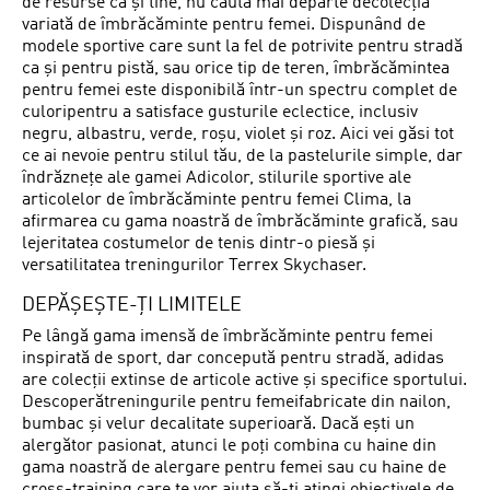
de resurse ca și tine, nu căuta mai departe decolecția
variată de îmbrăcăminte pentru femei. Dispunând de
modele sportive care sunt la fel de potrivite pentru stradă
ca și pentru pistă, sau orice tip de teren, îmbrăcămintea
pentru femei este disponibilă într-un spectru complet de
culoripentru a satisface gusturile eclectice, inclusiv
negru, albastru, verde, roșu, violet și roz. Aici vei găsi tot
ce ai nevoie pentru stilul tău, de la pastelurile simple, dar
îndrăznețe ale gamei Adicolor, stilurile sportive ale
articolelor de îmbrăcăminte pentru femei Clima, la
afirmarea cu gama noastră de îmbrăcăminte grafică, sau
lejeritatea costumelor de tenis dintr-o piesă și
versatilitatea treningurilor Terrex Skychaser.
DEPĂȘEȘTE-ȚI LIMITELE
Pe lângă gama imensă de îmbrăcăminte pentru femei
inspirată de sport, dar concepută pentru stradă, adidas
are colecții extinse de articole active și specifice sportului.
Descoperătreningurile pentru femeifabricate din nailon,
bumbac și velur decalitate superioară. Dacă ești un
alergător pasionat, atunci le poți combina cu haine din
gama noastră de alergare pentru femei sau cu haine de