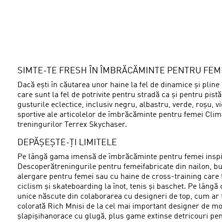
SIMTE-TE FRESH ÎN ÎMBRĂCĂMINTE PENTRU FEM
Dacă ești în căutarea unor haine la fel de dinamice și plin
care sunt la fel de potrivite pentru stradă ca și pentru pis
gusturile eclectice, inclusiv negru, albastru, verde, roșu, vio
sportive ale articolelor de îmbrăcăminte pentru femei Clima
treningurilor Terrex Skychaser.
DEPĂȘEȘTE-ȚI LIMITELE
Pe lângă gama imensă de îmbrăcăminte pentru femei inspirată
Descoperătreningurile pentru femeifabricate din nailon, bu
alergare pentru femei sau cu haine de cross-training care te 
ciclism și skateboarding la înot, tenis și baschet. Pe lâng
unice născute din colaborarea cu designeri de top, cum ar f
colorată Rich Mnisi de la cel mai important designer de mod
șlapișihanorace cu glugă, plus game extinse detricouri pentr