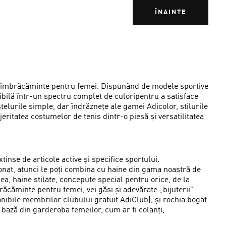
ÎNAINTE
 de îmbrăcăminte pentru femei. Dispunând de modele sportive
nibilă într-un spectru complet de culoripentru a satisface
pastelurile simple, dar îndrăznețe ale gamei Adicolor, stilurile
ritatea costumelor de tenis dintr-o piesă și versatilitatea
nse de articole active și specifice sportului.
onat, atunci le poți combina cu haine din gama noastră de
ea, haine stilate, concepute special pentru orice, de la
ăcăminte pentru femei, vei găsi și adevărate „bijuterii”
onibile membrilor clubului gratuit AdiClub), și rochia bogat
bază din garderoba femeilor, cum ar fi colanți,