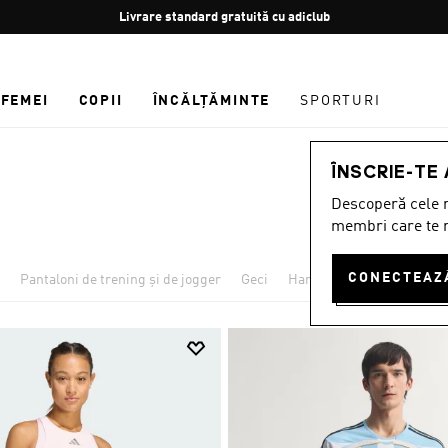
Oprește
Retur gratuit
rotația
FEMEI
COPII
ÎNCĂLȚĂMINTE
SPORTURI
ÎNSCRIE-TE
Descoperă cele m
membri care te r
Pantaloni de trening și de jogger
Geci
Hanorace
Bluze sport