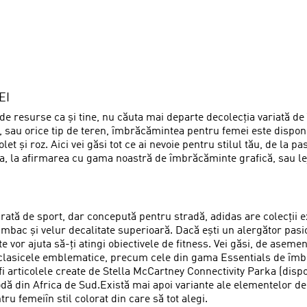
EI
e de resurse ca și tine, nu căuta mai departe decolecția variată
tă, sau orice tip de teren, îmbrăcămintea pentru femei este dispo
let și roz. Aici vei găsi tot ce ai nevoie pentru stilul tău, de la 
, la afirmarea cu gama noastră de îmbrăcăminte grafică, sau leje
 de sport, dar concepută pentru stradă, adidas are colecții exti
mbac și velur decalitate superioară. Dacă ești un alergător pasi
vor ajuta să-ți atingi obiectivele de fitness. Vei găsi, de asemen
ă clasicele emblematice, precum cele din gama Essentials de îmbr
i articolele create de Stella McCartney Connectivity Parka (disp
ă din Africa de Sud.Există mai apoi variante ale elementelor de 
u femeiîn stil colorat din care să tot alegi.