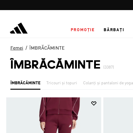
Salt la conținutul principal
PROMOȚIE
BĂRBAȚI
Femei
ÎMBRĂCĂMINTE
ÎMBRĂCĂMINTE
(3387)
ÎMBRĂCĂMINTE
Tricouri și topuri
Colanți și pantaloni de yoga