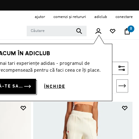
ajutor
comenzi și retururi
adiclub
conectare
0
 ACUM ÎN ADICLUB
ai tari experiențe adidas - programul de
Filtrează
ecompensează pentru că faci ceea ce îți place.
CONECTEAZĂ-TE SAU ÎNSCRIE-TE ACUM
ÎNCHIDE
Sutiene sport
Pantaloni
Treninguri
Mărime mare
Pantaloni s