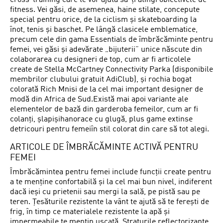
cross-training care te vor ajuta să-ți atingi obiectivele de
fitness. Vei găsi, de asemenea, haine stilate, concepute
special pentru orice, de la ciclism și skateboarding la
înot, tenis și baschet. Pe lângă clasicele emblematice,
precum cele din gama Essentials de îmbrăcăminte pentru
femei, vei găsi și adevărate „bijuterii” unice născute din
colaborarea cu designeri de top, cum ar fi articolele
create de Stella McCartney Connectivity Parka (disponibile
membrilor clubului gratuit AdiClub), și rochia bogat
colorată Rich Mnisi de la cel mai important designer de
modă din Africa de Sud.Există mai apoi variante ale
elementelor de bază din garderoba femeilor, cum ar fi
colanți, șlapișihanorace cu glugă, plus game extinse
detricouri pentru femeiîn stil colorat din care să tot alegi.
ARTICOLE DE ÎMBRĂCĂMINTE ACTIVĂ PENTRU
FEMEI
Îmbrăcămintea pentru femei include funcții create pentru
a te menține confortabilă și la cel mai bun nivel, indiferent
dacă ieși cu prietenii sau mergi la sală, pe pistă sau pe
teren. Țesăturile rezistente la vânt te ajută să te ferești de
frig, în timp ce materialele rezistente la apă și
impermeabile te mențin uscată. Straturile reflectorizante