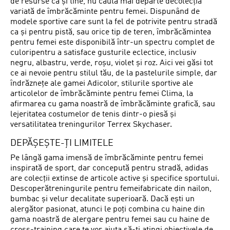
de resurse ca și tine, nu căuta mai departe decolecția
variată de îmbrăcăminte pentru femei. Dispunând de
modele sportive care sunt la fel de potrivite pentru stradă
ca și pentru pistă, sau orice tip de teren, îmbrăcămintea
pentru femei este disponibilă într-un spectru complet de
culoripentru a satisface gusturile eclectice, inclusiv
negru, albastru, verde, roșu, violet și roz. Aici vei găsi tot
ce ai nevoie pentru stilul tău, de la pastelurile simple, dar
îndrăznețe ale gamei Adicolor, stilurile sportive ale
articolelor de îmbrăcăminte pentru femei Clima, la
afirmarea cu gama noastră de îmbrăcăminte grafică, sau
lejeritatea costumelor de tenis dintr-o piesă și
versatilitatea treningurilor Terrex Skychaser.
DEPĂȘEȘTE-ȚI LIMITELE
Pe lângă gama imensă de îmbrăcăminte pentru femei
inspirată de sport, dar concepută pentru stradă, adidas
are colecții extinse de articole active și specifice sportului.
Descoperătreningurile pentru femeifabricate din nailon,
bumbac și velur decalitate superioară. Dacă ești un
alergător pasionat, atunci le poți combina cu haine din
gama noastră de alergare pentru femei sau cu haine de