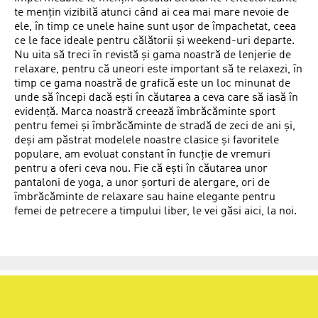
te mențin vizibilă atunci când ai cea mai mare nevoie de
ele, în timp ce unele haine sunt ușor de împachetat, ceea
ce le face ideale pentru călătorii și weekend-uri departe.
Nu uita să treci în revistă și gama noastră de lenjerie de
relaxare, pentru că uneori este important să te relaxezi, în
timp ce gama noastră de grafică este un loc minunat de
unde să începi dacă ești în căutarea a ceva care să iasă în
evidență. Marca noastră creează îmbrăcăminte sport
pentru femei și îmbrăcăminte de stradă de zeci de ani și,
deși am păstrat modelele noastre clasice și favoritele
populare, am evoluat constant în funcție de vremuri
pentru a oferi ceva nou. Fie că ești în căutarea unor
pantaloni de yoga, a unor șorturi de alergare, ori de
îmbrăcăminte de relaxare sau haine elegante pentru
femei de petrecere a timpului liber, le vei găsi aici, la noi.