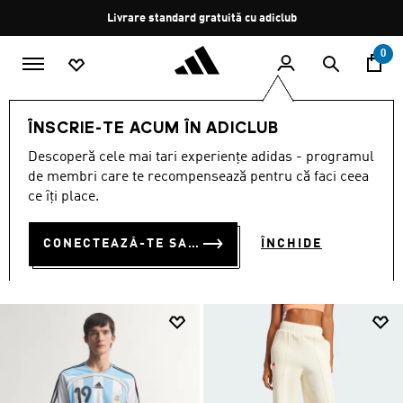
Salt la conținutul principal
Oprește
Retur gratuit
rotația
0
Femei
ÎMBRĂCĂMINTE
ÎNSCRIE-TE ACUM ÎN ADICLUB
ÎMBRĂCĂMINTE
Descoperă cele mai tari experiențe adidas - programul
(3390)
de membri care te recompensează pentru că faci ceea
ce îți place.
Filtrează
Imagini Mari
CONECTEAZĂ-TE SAU ÎNSCRIE-TE ACUM
ÎNCHIDE
ÎMBRĂCĂMINTE
Tricouri și topuri
Colanți și pantaloni de yoga