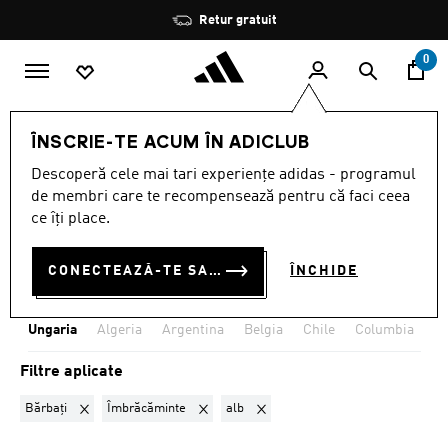
Salt la conținutul principal
Oprește
Retur gratuit
rotația
0
Echipe naționale
Ungaria
ÎNSCRIE-TE ACUM ÎN ADICLUB
BĂRBAȚI · ÎMBRĂCĂMINTE ·
Descoperă cele mai tari experiențe adidas - programul
de membri care te recompensează pentru că faci ceea
ALB
·
UNGARIA
ce îți place.
(3)
CONECTEAZĂ-TE SAU ÎNSCRIE-TE ACUM
ÎNCHIDE
Filtrează
Imagini Mari
Ungaria
Algeria
Argentina
Belgia
Chile
Columbia
Co
Filtre aplicate
Elimină filtrul Sortat momentan după GEN: Bărbați
Elimină filtrul Sortat momentan după CATEG
Elimină filtrul Sortat momentan d
Bărbați
Îmbrăcăminte
alb