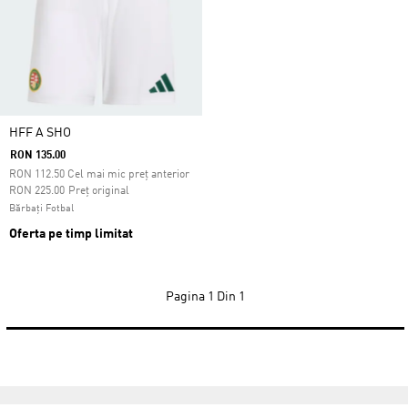
HFF A SHO
RON 135.00
RON
112.50
Cel mai mic preț anterior
Preț redus de la
la
RON 225.00
Preț original
Bărbați Fotbal
Oferta pe timp limitat
Pagina
1 Din 1