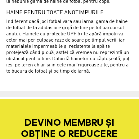
la nebunie gama de haine de fotbal pentru copii.
HAINE PENTRU TOATE ANOTIMPURILE
Indiferent dacă joci fotbal vara sau iarna, gama de haine
de fotbal de la adidas are grijă de tine pe tot parcursul
anului. Hainele cu protecție UPF 5+ te apără împotriva
celor mai periculoase raze de soare pe timpul verii, iar
materialele impermeabile și rezistente la apă te
protejează când plouă, astfel că vremea nu reprezintă un
obstacol pentru tine. Datorită hainelor cu căptușeală, poți
ieși pe teren chiar și în cele mai friguroase zile, pentru a
te bucura de fotbal și pe timp de iarnă.
DEVINO MEMBRU ȘI
OBȚINE O REDUCERE