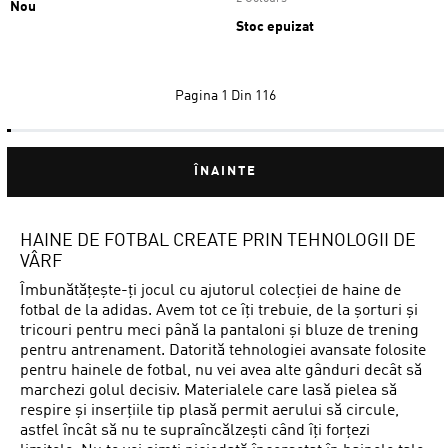
Nou
Stoc epuizat
Pagina
1 Din 116
ÎNAINTE
HAINE DE FOTBAL CREATE PRIN TEHNOLOGII DE
VÂRF
Îmbunătățește-ți jocul cu ajutorul colecției de haine de
fotbal de la adidas. Avem tot ce îți trebuie, de la șorturi și
tricouri pentru meci până la pantaloni și bluze de trening
pentru antrenament. Datorită tehnologiei avansate folosite
pentru hainele de fotbal, nu vei avea alte gânduri decât să
marchezi golul decisiv. Materialele care lasă pielea să
respire și inserțiile tip plasă permit aerului să circule,
astfel încât să nu te supraîncălzești când îți forțezi