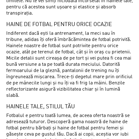
limitele. Nu te vei simți niciodată încorsetat în hainele tale,
pentru că acestea sunt ușoare și elastice și absorb
transpirația.
HAINE DE FOTBAL PENTRU ORICE OCAZIE
Indiferent dacă ești la antrenament, la meci sau în
tribune, adidas îți oferă îmbrăcămintea de fotbal potrivită.
Hainele noastre de fotbal sunt potrivite pentru orice
ocazie, atât pe terenul de fotbal, cât și în oraș cu prietenii.
Micile detalii sunt cireașa de pe tort și vei putea fi cea mai
bună versiune a ta pe toată durata meciului. Datorită
fermoarului de la gleznă, pantalonii de trening nu îți
îngreunează mișcarea. Trece-ți degetul mare prin orificiul
de pe mânecile lungi și nu îți va fi frig la mâini. Benzile
reflectorizante asigură vizibilitatea chiar și în lumină
slabă.
HAINELE TALE, STILUL TĂU
Fotbalul e pentru toată lumea, de aceea oferta noastră se
adresează tuturor. Descoperă gama noastră de haine de
fotbal pentru bărbați și haine de fotbal pentru femei și
găsește ceva pe gustul tău. Dacă ai copii, aceștia vor iubi