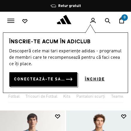
Salt la conținutul principal
Oprește
Retur gratuit
rotația
0
SPORTURI
Fotbal
Îmbrăcăminte
ÎNSCRIE-TE ACUM ÎN ADICLUB
ARTICOLE SPORTIVE
Descoperă cele mai tari experiențe adidas - programul
de membri care te recompensează pentru că faci ceea
FOTBAL
ce îți place.
(2761)
CONECTEAZĂ-TE SAU ÎNSCRIE-TE ACUM
ÎNCHIDE
Filtrează
Imagini Mari
Fotbal
Tricouri de Fotbal
Kits
Pantaloni scurţi
Teamwear