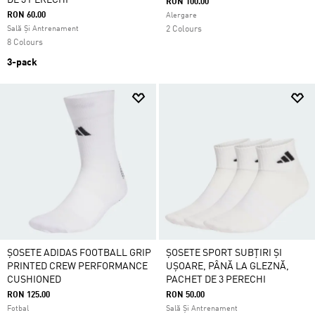
DE 3 PERECHI
RON 100.00
RON 60.00
Alergare
Sală Și Antrenament
2 Colours
8 Colours
3-pack
ȘOSETE ADIDAS FOOTBALL GRIP
ȘOSETE SPORT SUBȚIRI ȘI
PRINTED CREW PERFORMANCE
UȘOARE, PÂNĂ LA GLEZNĂ,
CUSHIONED
PACHET DE 3 PERECHI
RON 125.00
RON 50.00
Fotbal
Sală Și Antrenament