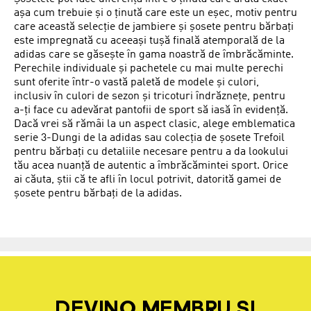
așa cum trebuie și o ținută care este un eșec, motiv pentru
care această selecție de jambiere și șosete pentru bărbați
este impregnată cu aceeași tușă finală atemporală de la
adidas care se găsește în gama noastră de îmbrăcăminte.
Perechile individuale și pachetele cu mai multe perechi
sunt oferite într-o vastă paletă de modele și culori,
inclusiv în culori de sezon și tricoturi îndrăznețe, pentru
a-ți face cu adevărat pantofii de sport să iasă în evidență.
Dacă vrei să rămâi la un aspect clasic, alege emblematica
serie 3-Dungi de la adidas sau colecția de șosete Trefoil
pentru bărbați cu detaliile necesare pentru a da lookului
tău acea nuanță de autentic a îmbrăcămintei sport. Orice
ai căuta, știi că te afli în locul potrivit, datorită gamei de
șosete pentru bărbați de la adidas.
DEVINO MEMBRU ȘI