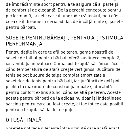
de îmbrăcăminte sport pentru a te asigura că ai parte și
de confort și de eleganță. De la perechi concepute pentru
performanță, la cele care îți upgradează lookul, poți găsi
ceea ce îți trebuie în seria adidas de încălțăminte și șosete
pentru bărbați.
ȘOSETE PENTRU BĂRBAȚI, PENTRU A-ȚI STIMULA
PERFORMANȚA
Pentru dățile în care te afli pe teren, gama noastră de
șosete de fotbal pentru bărbați oferă susținere completă,
iar ventilația inovatoare Climacool te ajută să rămâi răcorit
când temperatura de afară crește vertiginos. Jucătorii de
tenis se pot bucura de talpa complet amortizată a
șosetelor de tenis pentru bărbați, iar jucătorii de golf pot
profita la maximum de construcția moale și durabilă
pentru confort extins atunci când se află pe teren. Aceste
șosete pentru bărbați de la adidas nu doar își îndeplinesc
sarcina pentru care au fost create, ci fac tot ce este posibil
pentru a te ajuta să dai tot ce poți.
O TUȘĂ FINALĂ
Șosetele pot face diferența între o ținută care arată exact