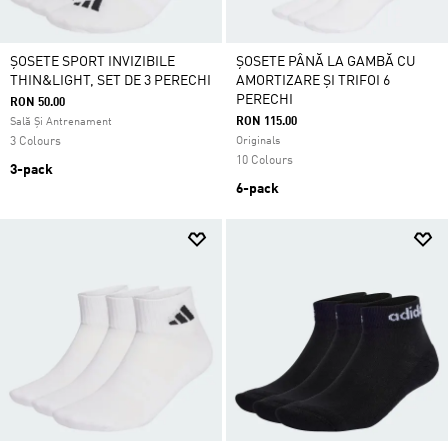
ȘOSETE SPORT INVIZIBILE
ȘOSETE PÂNĂ LA GAMBĂ CU
THIN&LIGHT, SET DE 3 PERECHI
AMORTIZARE ȘI TRIFOI 6
PERECHI
RON 50.00
RON 115.00
Sală Și Antrenament
3 Colours
Originals
10 Colours
3-pack
6-pack