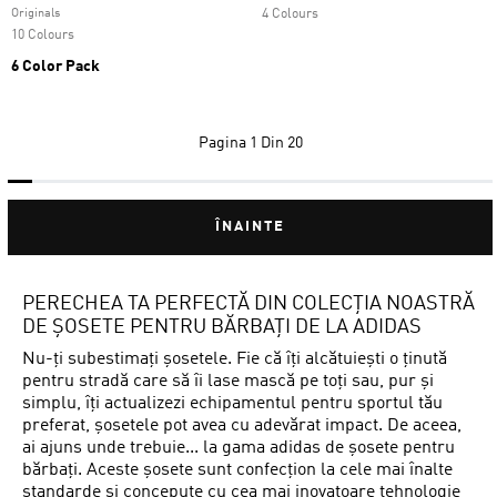
Originals
4 Colours
10 Colours
6 Color Pack
Pagina
1 Din 20
ÎNAINTE
PERECHEA TA PERFECTĂ DIN COLECȚIA NOASTRĂ
DE ȘOSETE PENTRU BĂRBAȚI DE LA ADIDAS
Nu-ți subestimați șosetele. Fie că îți alcătuiești o ținută
pentru stradă care să îi lase mască pe toți sau, pur și
simplu, îți actualizezi echipamentul pentru sportul tău
preferat, șosetele pot avea cu adevărat impact. De aceea,
ai ajuns unde trebuie... la gama adidas de șosete pentru
bărbați. Aceste șosete sunt confecțion la cele mai înalte
standarde și concepute cu cea mai inovatoare tehnologie