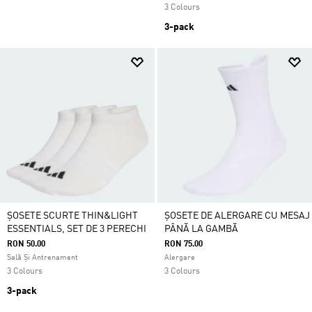
3 Colours
3-pack
ȘOSETE SCURTE THIN&LIGHT
ȘOSETE DE ALERGARE CU MESAJ
ESSENTIALS, SET DE 3 PERECHI
PÂNĂ LA GAMBĂ
RON 50.00
RON 75.00
Sală Și Antrenament
Alergare
3 Colours
3 Colours
3-pack