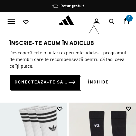
Salt la conținutul principal
Oprește
Retur gratuit
rotația
0
BĂRBAȚI
ACCESORII
Șosete
ÎNSCRIE-TE ACUM ÎN ADICLUB
ȘOSETE
Descoperă cele mai tari experiențe adidas - programul
(478)
de membri care te recompensează pentru că faci ceea
ce îți place.
Filtrează
Imagini Mari
CONECTEAZĂ-TE SAU ÎNSCRIE-TE ACUM
ÎNCHIDE
ACCESORII
Șosete
Accesorii pentru cap
Genți
Mingi
O