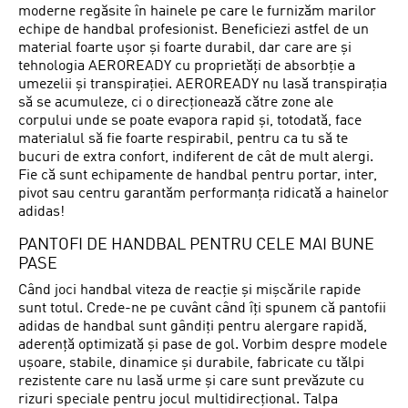
moderne regăsite în hainele pe care le furnizăm marilor
echipe de handbal profesionist. Beneficiezi astfel de un
material foarte ușor și foarte durabil, dar care are și
tehnologia AEROREADY cu proprietăți de absorbție a
umezelii și transpirației. AEROREADY nu lasă transpirația
să se acumuleze, ci o direcționează către zone ale
corpului unde se poate evapora rapid și, totodată, face
materialul să fie foarte respirabil, pentru ca tu să te
bucuri de extra confort, indiferent de cât de mult alergi.
Fie că sunt echipamente de handbal pentru portar, inter,
pivot sau centru garantăm performanța ridicată a hainelor
adidas!
PANTOFI DE HANDBAL PENTRU CELE MAI BUNE
PASE
Când joci handbal viteza de reacție și mișcările rapide
sunt totul. Crede-ne pe cuvânt când îți spunem că pantofii
adidas de handbal sunt gândiți pentru alergare rapidă,
aderență optimizată și pase de gol. Vorbim despre modele
ușoare, stabile, dinamice și durabile, fabricate cu tălpi
rezistente care nu lasă urme și care sunt prevăzute cu
rizuri speciale pentru jocul multidirecțional. Talpa