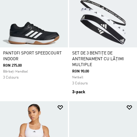
PANTOFI SPORT SPEEDCOURT
SET DE 3 BENTIȚE DE
INDOOR
ANTRENAMENT CU LĂȚIMI
MULTIPLE
RON 275.00
RON 90.00
Bărbați Handbal
3 Colours
Netball
3 Colours
3-pack