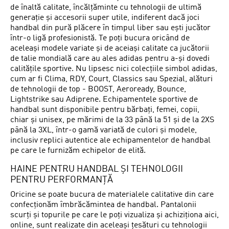
de înaltă calitate, încălțăminte cu tehnologii de ultimă
generație și accesorii super utile, indiferent dacă joci
handbal din pură plăcere în timpul liber sau ești jucător
într-o ligă profesionistă. Te poți bucura oricând de
aceleași modele variate și de aceiași calitate ca jucătorii
de talie mondială care au ales adidas pentru a-și dovedi
calitățile sportive. Nu lipsesc nici colecțiile simbol adidas,
cum ar fi Clima, RDY, Court, Classics sau Spezial, alături
de tehnologii de top - BOOST, Aeroready, Bounce,
Lightstrike sau Adiprene. Echipamentele sportive de
handbal sunt disponibile pentru bărbați, femei, copii,
chiar și unisex, pe mărimi de la 33 până la 51 și de la 2XS
până la 3XL, într-o gamă variată de culori și modele,
inclusiv replici autentice ale echipamentelor de handbal
pe care le furnizăm echipelor de elită.
HAINE PENTRU HANDBAL ȘI TEHNOLOGII
PENTRU PERFORMANȚĂ
Oricine se poate bucura de materialele calitative din care
confecționăm îmbrăcămintea de handbal. Pantalonii
scurți și topurile pe care le poți vizualiza și achiziționa aici,
online, sunt realizate din aceleași țesături cu tehnologii