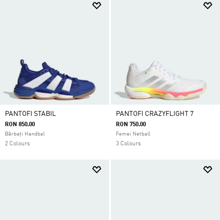
înaintea adversarului tău pe terenul de handbal!
PANTOFI STABIL
PANTOFI CRAZYFLIGHT 7
RON 850.00
RON 750.00
Bărbați Handbal
Femei Netball
2 Colours
3 Colours