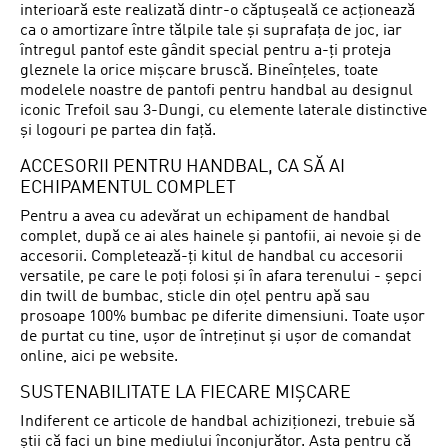
interioară este realizată dintr-o căptușeală ce acționează
ca o amortizare între tălpile tale și suprafața de joc, iar
întregul pantof este gândit special pentru a-ți proteja
gleznele la orice mișcare bruscă. Bineînțeles, toate
modelele noastre de pantofi pentru handbal au designul
iconic Trefoil sau 3-Dungi, cu elemente laterale distinctive
și logouri pe partea din față.
ACCESORII PENTRU HANDBAL, CA SĂ AI
ECHIPAMENTUL COMPLET
Pentru a avea cu adevărat un echipament de handbal
complet, după ce ai ales hainele și pantofii, ai nevoie și de
accesorii. Completează-ți kitul de handbal cu accesorii
versatile, pe care le poți folosi și în afara terenului - șepci
din twill de bumbac, sticle din oțel pentru apă sau
prosoape 100% bumbac pe diferite dimensiuni. Toate ușor
de purtat cu tine, ușor de întreținut și ușor de comandat
online, aici pe website.
SUSTENABILITATE LA FIECARE MIȘCARE
Indiferent ce articole de handbal achiziționezi, trebuie să
știi că faci un bine mediului înconjurător. Asta pentru că