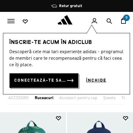
Salt la conținutul principal
Oprește
Reduceri de până la 30%
rotația
0
COPII
ACCESORII
Rucsacuri
ÎNSCRIE-TE ACUM ÎN ADICLUB
GHIOZDANE ȘI RUCSACURI
Descoperă cele mai tari experiențe adidas - programul
de membri care te recompensează pentru că faci ceea
DE COPII
ce îți place.
(23)
CONECTEAZĂ-TE SAU ÎNSCRIE-TE ACUM
ÎNCHIDE
Filtrează
Imagini Mari
ACCESORII
Rucsacuri
Accesorii pentru cap
Șosete
Toate 