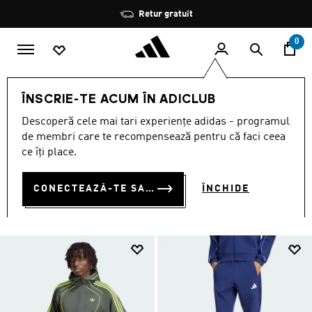
Salt la conținutul principal
Oprește
Retur gratuit
rotația
0
BĂRBAȚI
ÎMBRĂCĂMINTE
ÎNSCRIE-TE ACUM ÎN ADICLUB
ÎMBRĂCĂMINTE
Descoperă cele mai tari experiențe adidas - programul
(5163)
de membri care te recompensează pentru că faci ceea
ce îți place.
Filtrează
Imagini Mari
CONECTEAZĂ-TE SAU ÎNSCRIE-TE ACUM
ÎNCHIDE
ÎMBRĂCĂMINTE
Joggers
Tricouri și topuri
Geci
Hanorac