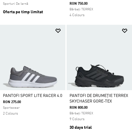
RON 750.00
Sporturi De Iarnă
Bărbați TERREX
Oferta pe timp limitat
4 Colours
PANTOFI SPORT LITE RACER 4.0
PANTOFI DE DRUMEȚIE TERREX
SKYCHASER GORE-TEX
RON 275.00
RON 800.00
Sportswear
2 Colours
Bărbați TERREX
9 Colours
30 days trial