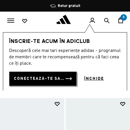
Salt la conținutul principal
Oprește
Retur gratuit
rotația
0
BĂRBAȚI
SPORTURI
ActivitățI în aer liber
ÎNSCRIE-TE ACUM ÎN ADICLUB
ACTIVITĂȚI ÎN AER LIBER
Descoperă cele mai tari experiențe adidas - programul
(469)
de membri care te recompensează pentru că faci ceea
ce îți place.
Filtrează
Imagini Mari
CONECTEAZĂ-TE SAU ÎNSCRIE-TE ACUM
ÎNCHIDE
SPORTURI
Accesorii
Îmbrăcăminte
Încălţăminte