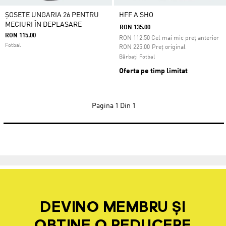
ȘOSETE UNGARIA 26 PENTRU
HFF A SHO
MECIURI ÎN DEPLASARE
RON 135.00
RON 115.00
RON
112.50
Cel mai mic preț anterior
Fotbal
Preț redus de la
la
RON 225.00
Preț original
Bărbați Fotbal
Oferta pe timp limitat
Pagina
1 Din 1
DEVINO MEMBRU ȘI