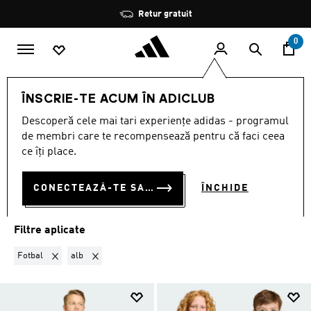
Salt la conținutul principal
Oprește
Retur gratuit
rotația
0
Echipe naționale
Ungaria
ÎNSCRIE-TE ACUM ÎN ADICLUB
FOTBAL · ALB
·
UNGARIA
Descoperă cele mai tari experiențe adidas - programul
(6)
de membri care te recompensează pentru că faci ceea
ce îți place.
Filtrează
Imagini Mari
CONECTEAZĂ-TE SAU ÎNSCRIE-TE ACUM
ÎNCHIDE
Ungaria
Algeria
Argentina
Belgia
Chile
Columbia
Co
Filtre aplicate
Elimină filtrul Sortat momentan după SPORTURI: Fotbal
Elimină filtrul Sortat momentan după CULOARE: alb
Fotbal
alb