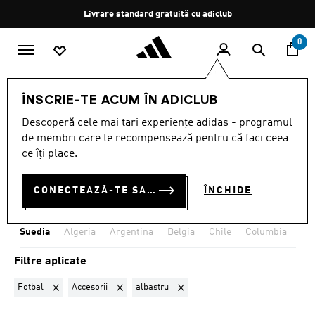
Salt la conținutul principal
Oprește
Livrare standard gratuită cu adiclub
rotația
0
Echipe naționale
Suedia
ÎNSCRIE-TE ACUM ÎN ADICLUB
FOTBAL · ACCESORII ·
Descoperă cele mai tari experiențe adidas - programul
de membri care te recompensează pentru că faci ceea
ALBASTRU
·
SUEDIA
ce îți place.
(1)
CONECTEAZĂ-TE SAU ÎNSCRIE-TE ACUM
ÎNCHIDE
Filtrează
Imagini Mari
Suedia
Algeria
Argentina
Belgia
Chile
Columbia
Cos
Filtre aplicate
Elimină filtrul Sortat momentan după SPORTURI: Fotbal
Elimină filtrul Sortat momentan după CATEGORIA: A
Elimină filtrul Sortat momentan du
Fotbal
Accesorii
albastru