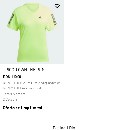
TRICOU OWN THE RUN
RON 110.00
RON
100.00
Cel mai mic preț anterior
Preț redus de la
la
RON 200.00
Preț original
Femei Alergare
2 Colours
Oferta pe timp limitat
Pagina
1 Din 1