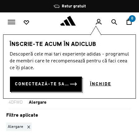
Salt la conținutul principal
Oprește
Retur gratuit
rotația
0
Franchises
4DFWD
Alergare
ÎNSCRIE-TE ACUM ÎN ADICLUB
ALERGARE
·
ADIDAS
Descoperă cele mai tari experiențe adidas - programul
de membri care te recompensează pentru că faci ceea
4DFWD ALERGARE
ce îți place.
(1)
CONECTEAZĂ-TE SAU ÎNSCRIE-TE ACUM
ÎNCHIDE
Filtrează
Imagini Mari
4DFWD
Alergare
Filtre aplicate
Elimină filtrul Sortat momentan după SPORTURI: Alergare
Alergare