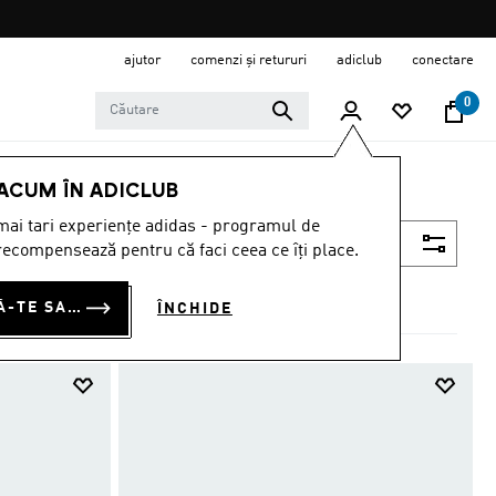
ajutor
comenzi și retururi
adiclub
conectare
0
 ACUM ÎN ADICLUB
ai tari experiențe adidas - programul de
Filtrează
ecompensează pentru că faci ceea ce îți place.
CONECTEAZĂ-TE SAU ÎNSCRIE-TE ACUM
ÎNCHIDE