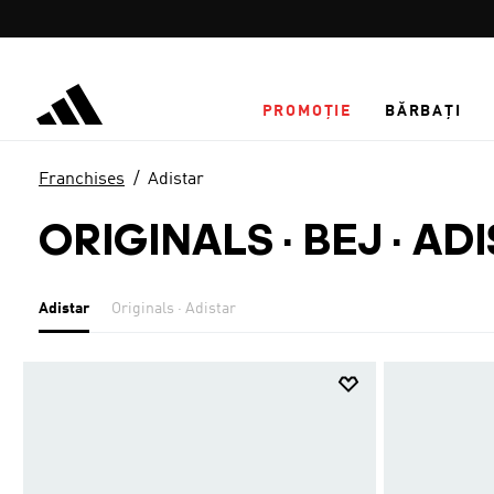
Salt la conținutul principal
PROMOȚIE
BĂRBAȚI
Franchises
Adistar
ORIGINALS · BEJ
·
ADI
Adistar
Originals · Adistar