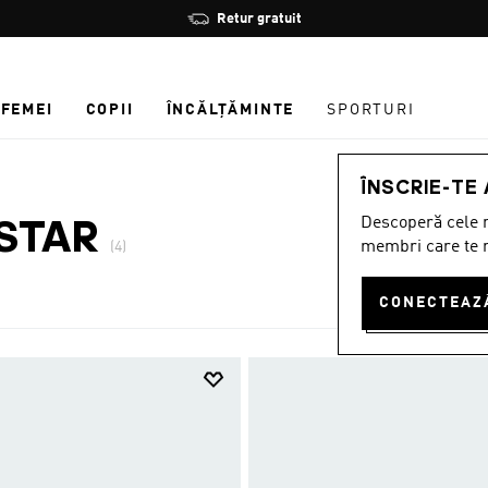
Oprește
Retur gratuit
rotația
FEMEI
COPII
ÎNCĂLȚĂMINTE
SPORTURI
ÎNSCRIE-TE
Descoperă cele m
STAR
membri care te r
(4)