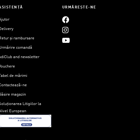
ASISTENȚĂ
URMĂREȘTE-NE
Ajutor
Delivery
Retur și rambursare
Urmărire comandă
adiClub and newsletter
Vouchere
Tabel de mărimi
Contactează-ne
Găsire magazin
Soluționarea Litigiilor la
Nivel European