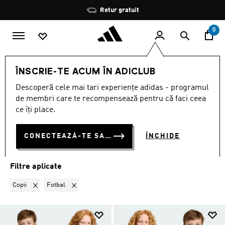
Salt la conținutul principal
Oprește
Retur gratuit
rotația
0
Echipe naționale
Ungaria
ÎNSCRIE-TE ACUM ÎN ADICLUB
COPII · FOTBAL
·
UNGARIA
Descoperă cele mai tari experiențe adidas - programul
(2)
de membri care te recompensează pentru că faci ceea
ce îți place.
Filtrează
Imagini Mari
CONECTEAZĂ-TE SAU ÎNSCRIE-TE ACUM
ÎNCHIDE
Ungaria
Algeria
Argentina
Belgia
Chile
Columbia
Co
Filtre aplicate
Elimină filtrul Sortat momentan după GEN: Copii
Elimină filtrul Sortat momentan după SPORTURI: Fotba
Copii
Fotbal