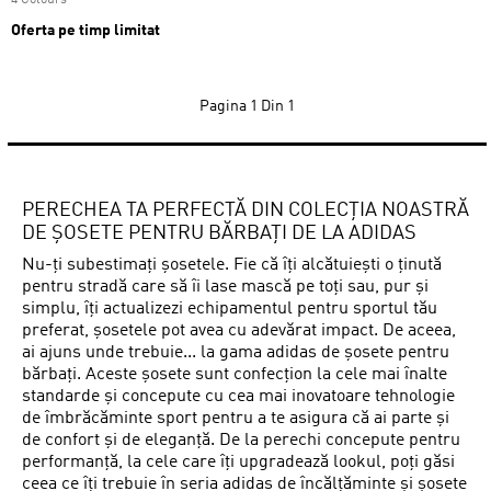
4 Colours
Oferta pe timp limitat
Pagina
1 Din 1
PERECHEA TA PERFECTĂ DIN COLECȚIA NOASTRĂ
DE ȘOSETE PENTRU BĂRBAȚI DE LA ADIDAS
Nu-ți subestimați șosetele. Fie că îți alcătuiești o ținută
pentru stradă care să îi lase mască pe toți sau, pur și
simplu, îți actualizezi echipamentul pentru sportul tău
preferat, șosetele pot avea cu adevărat impact. De aceea,
ai ajuns unde trebuie... la gama adidas de șosete pentru
bărbați. Aceste șosete sunt confecțion la cele mai înalte
standarde și concepute cu cea mai inovatoare tehnologie
de îmbrăcăminte sport pentru a te asigura că ai parte și
de confort și de eleganță. De la perechi concepute pentru
performanță, la cele care îți upgradează lookul, poți găsi
ceea ce îți trebuie în seria adidas de încălțăminte și șosete