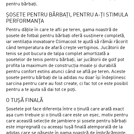
pentru bărbați.
ȘOSETE PENTRU BĂRBAȚI, PENTRU A-ȚI STIMULA
PERFORMANȚA
Pentru dățile în care te afli pe teren, gama noastră de
șosete de fotbal pentru bărbați oferă susținere completă,
iar ventilația inovatoare Climacool te ajută să rămâi răcorit
când temperatura de afară crește vertiginos. Jucătorii de
tenis se pot bucura de talpa complet amortizată a
șosetelor de tenis pentru bărbați, iar jucătorii de golf pot
profita la maximum de construcția moale și durabilă
pentru confort extins atunci când se află pe teren. Aceste
șosete pentru bărbați de la adidas nu doar își îndeplinesc
sarcina pentru care au fost create, ci fac tot ce este posibil
pentru a te ajuta să dai tot ce poți.
O TUȘĂ FINALĂ
Șosetele pot face diferența între o ținută care arată exact
așa cum trebuie și o ținută care este un eșec, motiv pentru
care această selecție de jambiere și șosete pentru bărbați
este impregnată cu aceeași tușă finală atemporală de la
adidas care se găsește în gama noastră de îmbrăcăminte.