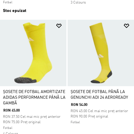
Fotbal
3 Colours
Stoc epuizat
ȘOSETE DE FOTBAL AMORTIZATE
ȘOSETE DE FOTBAL PÂNĂ LA
ADIDAS PERFORMANCE PÂNĂ LA
GENUNCHI ADI 24 AEROREADY
GAMBĂ
RON 54.00
RON 45.00
RON
45.00
Cel mai mic preț anterior
Preț redus de la
la
RON 90.00
Preț original
RON
37.50
Cel mai mic preț anterior
Preț redus de la
la
RON 75.00
Preț original
Fotbal
Fotbal