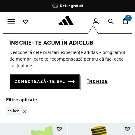
Salt la conținutul principal
Oprește
Retur gratuit
rotația
0
BĂRBAȚI
ACCESORII
Șosete
ÎNSCRIE-TE ACUM ÎN ADICLUB
GALBEN
·
ȘOSETE
Descoperă cele mai tari experiențe adidas - programul
(10)
de membri care te recompensează pentru că faci ceea
ce îți place.
Filtrează
Imagini Mari
CONECTEAZĂ-TE SAU ÎNSCRIE-TE ACUM
ÎNCHIDE
ACCESORII
Șosete
Accesorii pentru cap
Genți
Mingi
O
Filtre aplicate
Elimină filtrul Sortat momentan după CULOARE: galben
galben