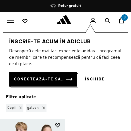
Salt la conținutul principal
Oprește
Retur gratuit
rotația
0
Echipe naționale
Suedia
ÎNSCRIE-TE ACUM ÎN ADICLUB
COPII · GALBEN
·
SUEDIA
Descoperă cele mai tari experiențe adidas - programul
(1)
de membri care te recompensează pentru că faci ceea
ce îți place.
Filtrează
Imagini Mari
CONECTEAZĂ-TE SAU ÎNSCRIE-TE ACUM
ÎNCHIDE
Suedia
Algeria
Argentina
Belgia
Chile
Columbia
Cos
Filtre aplicate
Elimină filtrul Sortat momentan după GEN: Copii
Elimină filtrul Sortat momentan după CULOARE: galbe
Copii
galben