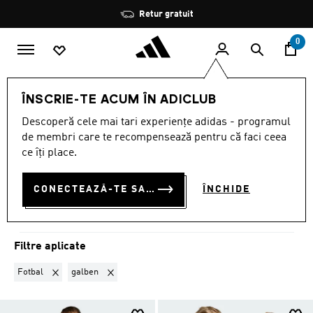
Salt la conținutul principal
Oprește
Retur gratuit
rotația
0
Echipe naționale
Suedia
ÎNSCRIE-TE ACUM ÎN ADICLUB
FOTBAL · GALBEN
·
SUEDIA
Descoperă cele mai tari experiențe adidas - programul
de membri care te recompensează pentru că faci ceea
(3)
ce îți place.
Filtrează
Imagini Mari
CONECTEAZĂ-TE SAU ÎNSCRIE-TE ACUM
ÎNCHIDE
Suedia
Algeria
Argentina
Belgia
Chile
Columbia
Cos
Filtre aplicate
Elimină filtrul Sortat momentan după SPORTURI: Fotbal
Elimină filtrul Sortat momentan după CULOARE: galb
Fotbal
galben