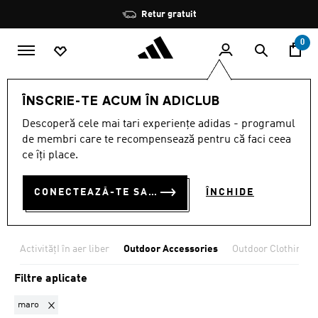
Salt la conținutul principal
Oprește
Retur gratuit
rotația
0
Femei
SPORTURI
ActivitățI în aer liber
ÎNSCRIE-TE ACUM ÎN ADICLUB
Outdoor Accessories
Descoperă cele mai tari experiențe adidas - programul
MARO
·
OUTDOOR
de membri care te recompensează pentru că faci ceea
ce îți place.
ACCESSORIES
(3)
CONECTEAZĂ-TE SAU ÎNSCRIE-TE ACUM
ÎNCHIDE
Filtrează
Imagini Mari
ActivitățI în aer liber
Outdoor Accessories
Outdoor Clothing
Filtre aplicate
Elimină filtrul Sortat momentan după CULOARE: maro
maro