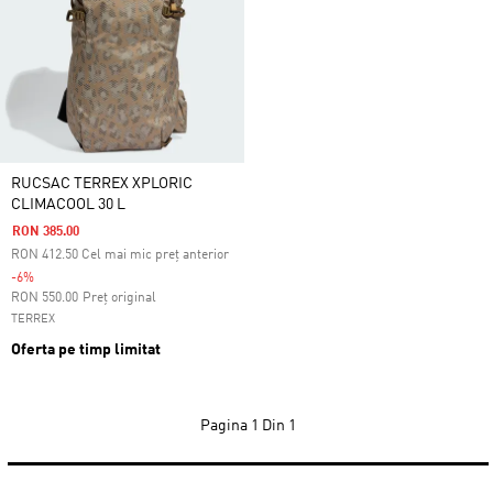
RUCSAC TERREX XPLORIC
CLIMACOOL 30 L
RON 385.00
RON
412.50
Cel mai mic preț anterior
-6%
Preț redus de la
la
RON 550.00
Preț original
TERREX
Oferta pe timp limitat
Pagina
1 Din 1