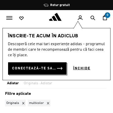
Salt la conținutul principal
Oprește
Retur gratuit
rotația
0
Franchises
Adistar
ÎNSCRIE-TE ACUM ÎN ADICLUB
ORIGINALS · MULTICOLOR
·
Descoperă cele mai tari experiențe adidas - programul
de membri care te recompensează pentru că faci ceea
ADISTAR
ce îți place.
(1)
CONECTEAZĂ-TE SAU ÎNSCRIE-TE ACUM
ÎNCHIDE
Filtrează
Imagini Mari
Adistar
Originals · Adistar
Filtre aplicate
Elimină filtrul Sortat momentan după DIVIZIE: Originals
Elimină filtrul Sortat momentan după CULOARE:
Originals
multicolor