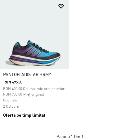
PANTOFI ADISTAR HRMY
RON 495.00
RON
450.00
Cel mai mic preț anterior
Preț redus de la
la
RON 900.00
Preț original
Originals
2 Colours
Oferta pe timp limitat
Pagina
1 Din 1