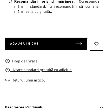
Recomandări privind mărimea.
Corespunde
mărimii standard. Îți recomandăm să comanzi
mărimea ta obișnuită..
ADAUGĂ ÎN COȘ
ADAUG
Timp de livrare
Livrare standard gratuită cu adiclub
Returul unui articol
Descrierea Produsului