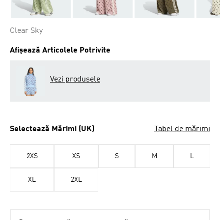
Clear Sky
Afișează Articolele Potrivite
Vezi produsele
Selectează Mărimi (UK)
Tabel de mărimi
2XS
XS
S
M
L
XL
2XL