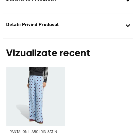
Detalii Privind Produsul
Vizualizate recent
P
ANTALONI LARGI DIN SATIN CU BULINE