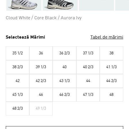
Cloud White / Core Black / Aurora Ivy
Selectează Mărimi
Tabel de mărimi
35 1/2
36
36 2/3
37 1/3
38
38 2/3
39 1/3
40
40 2/3
41 1/3
42
42 2/3
43 1/3
44
44 2/3
45 1/3
46
46 2/3
47 1/3
48
48 2/3
49 1/3