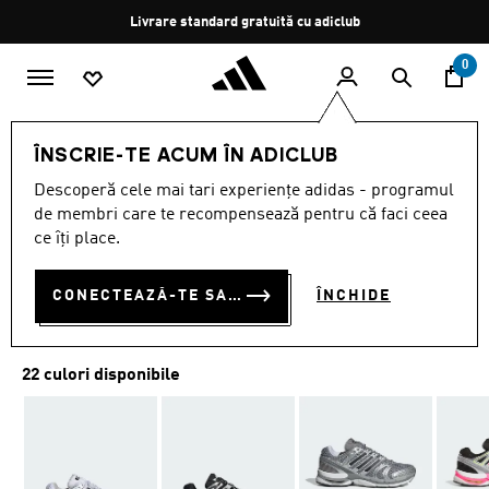
Salt la conținutul principal
Oprește
Livrare standard gratuită cu adiclub
rotația
0
MĂRCI
Originals
Încălţăminte
ÎNSCRIE-TE ACUM ÎN ADICLUB
Descoperă cele mai tari experiențe adidas - programul
PANTOFI ADISTAR
de membri care te recompensează pentru că faci ceea
CONTROL 5
ce îți place.
RON 600.00
CONECTEAZĂ-TE SAU ÎNSCRIE-TE ACUM
ÎNCHIDE
22 culori disponibile