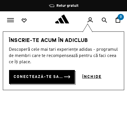
Salt la conținutul principal
Oprește
Retur gratuit
rotația
0
Femei
ÎNCĂLȚĂMINTE
ÎNSCRIE-TE ACUM ÎN ADICLUB
Descoperă cele mai tari experiențe adidas - programul
PANTOFI DE ALERGAT PE
de membri care te recompensează pentru că faci ceea
POTECI TRACEFINDER
ce îți place.
RON 350.00
CONECTEAZĂ-TE SAU ÎNSCRIE-TE ACUM
ÎNCHIDE