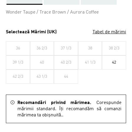
Da
Wonder Taupe / Trace Brown / Aurora Coffee
Selectează Mărimi (UK)
Tabel de mărimi
36
36 2/3
37 1/3
38
38 2/3
39 1/3
40
40 2/3
41 1/3
42
42 2/3
43 1/3
44
Recomandări privind mărimea.
Corespunde
mărimii standard. Îți recomandăm să comanzi
mărimea ta obișnuită..