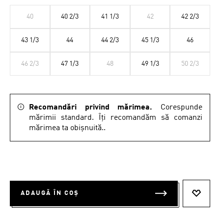
40
40 2/3
41 1/3
42
42 2/3
43 1/3
44
44 2/3
45 1/3
46
46 2/3
47 1/3
48
49 1/3
50 2/3
Recomandări privind mărimea.
Corespunde
mărimii standard. Îți recomandăm să comanzi
mărimea ta obișnuită..
ADAUGĂ ÎN COȘ
ADAUG