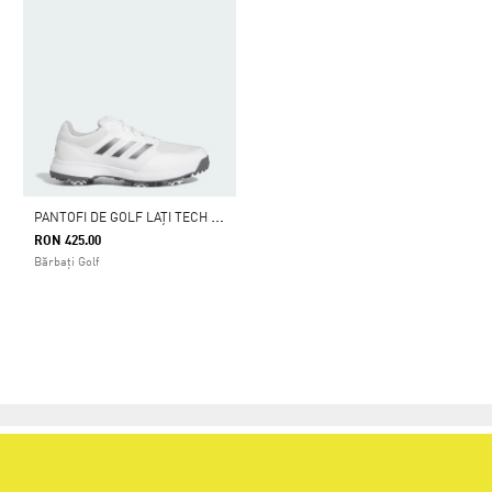
P
ANTOFI DE GOLF LAȚI TECH RESPONSE 3.0
RON 425.00
Bărbați Golf