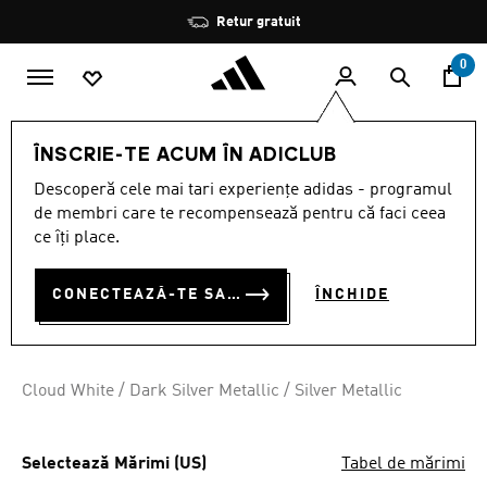
Salt la conținutul principal
Oprește
Retur gratuit
rotația
0
BĂRBAȚI
ÎNCĂLȚĂMINTE
ÎNSCRIE-TE ACUM ÎN ADICLUB
Descoperă cele mai tari experiențe adidas - programul
PANTOFI DE GOLF LAȚI
de membri care te recompensează pentru că faci ceea
TECH RESPONSE 3.0
ce îți place.
RON 425.00
CONECTEAZĂ-TE SAU ÎNSCRIE-TE ACUM
ÎNCHIDE
Cloud White / Dark Silver Metallic / Silver Metallic
Selectează Mărimi (US)
Tabel de mărimi