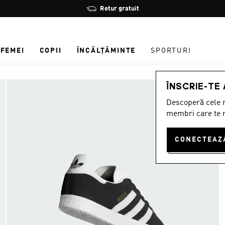
Oprește
Retur gratuit
rotația
FEMEI
COPII
ÎNCĂLȚĂMINTE
SPORTURI
ÎNSCRIE-TE
Descoperă cele m
membri care te r