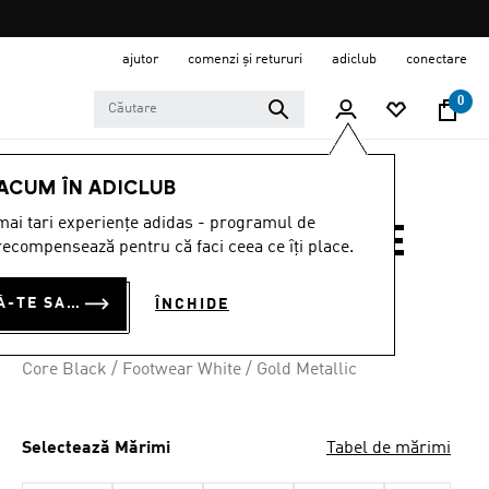
ajutor
comenzi și retururi
adiclub
conectare
0
COPII
ÎNCĂLȚĂMINTE
 ACUM ÎN ADICLUB
ai tari experiențe adidas - programul de
PANTOFI GAZELLE
ecompensează pentru că faci ceea ce îți place.
RON 375.00
CONECTEAZĂ-TE SAU ÎNSCRIE-TE ACUM
ÎNCHIDE
4 culori disponibile
Core Black / Footwear White / Gold Metallic
Selectează Mărimi
Tabel de mărimi