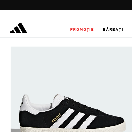
Salt la conținutul principal
PROMOȚIE
BĂRBAȚI