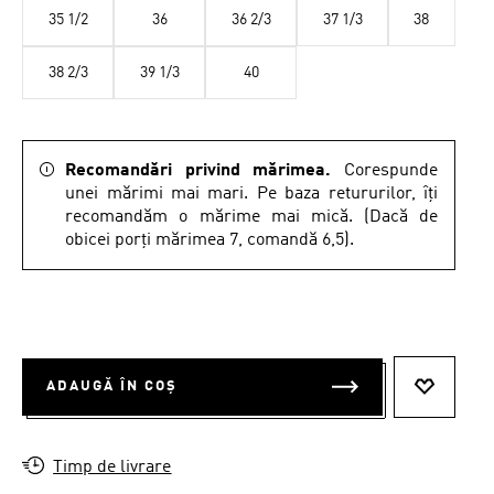
35 1/2
36
36 2/3
37 1/3
38
38 2/3
39 1/3
40
Recomandări privind mărimea.
Corespunde
unei mărimi mai mari. Pe baza retururilor, îți
recomandăm o mărime mai mică. (Dacă de
obicei porți mărimea 7, comandă 6,5).
ADAUGĂ ÎN COȘ
ADAUGĂ 
Timp de livrare