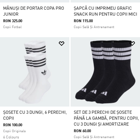
MĂNUȘI DE PORTAR COPA PRO
ȘAPCĂ CU IMPRIMEU GRAFIC
JUNIOR
SNACK RUN PENTRU COPII MICI
RON 325.00
RON 115.00
Copii Fotbal
Copii Sală Și Antrenament
ȘOSETE CU 3 DUNGI, 6 PERECHI,
SET DE 3 PERECHI DE ȘOSETE
COPII
PÂNĂ LA GAMBĂ, PENTRU COPII,
CU 3 DUNGI ȘI AMORTIZARE
RON 100.00
RON 60.00
Copii Originals
6 Colours
Copii Sală Și Antrenament