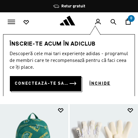
Salt la conținutul principal
Oprește
Retur gratuit
rotația
0
COPII
ACCESORII
ÎNSCRIE-TE ACUM ÎN ADICLUB
ACCESORII COPII
Descoperă cele mai tari experiențe adidas - programul
(153)
de membri care te recompensează pentru că faci ceea
ce îți place.
Filtrează
Imagini Mari
CONECTEAZĂ-TE SAU ÎNSCRIE-TE ACUM
ÎNCHIDE
ACCESORII
Rucsacuri
Accesorii pentru cap
Șosete
Toate 