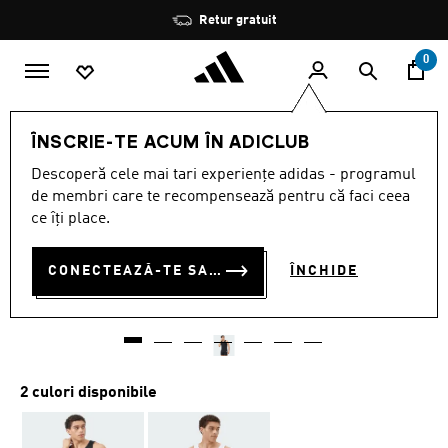
Salt la conținutul principal
Oprește
Retur gratuit
rotația
0
BĂRBAȚI
ÎMBRĂCĂMINTE
ÎNSCRIE-TE ACUM ÎN ADICLUB
Descoperă cele mai tari experiențe adidas - programul
2-pack
de membri care te recompensează pentru că faci ceea
ce îți place.
SET DE 2 MAIOURI ACTIVE
FLEX DIN BUMBAC
CONECTEAZĂ-TE SAU ÎNSCRIE-TE ACUM
ÎNCHIDE
RON 175.00
2 culori disponibile