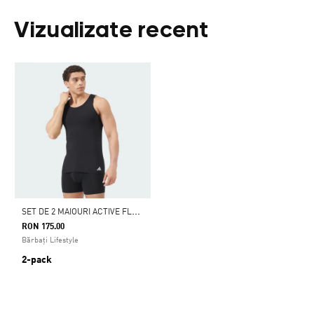
Vizualizate recent
S
ET DE 2 MAIOURI ACTIVE FLEX DIN BUMBAC
RON 175.00
Bărbați Lifestyle
2-pack