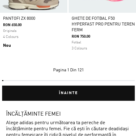
PANTOFI ZX 8000
GHETE DE FOTBAL F50
HYPERFAST PRO PENTRU TEREN
RON 650.00
FERM
Originals
RON 750.00
4 Colours
Fotbal
Nou
3 Colours
Pagina
1 Din 121
ÎNAINTE
ÎNCĂLȚĂMINTE FEMEI
Alege adidas pentru următoarea ta pereche de
încălțăminte pentru femei. Fie că ești în căutare deadidași
pentru femeicare îți ridică nivelul de performanță în