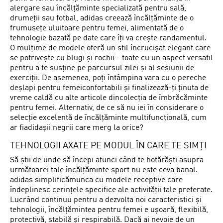
alergare sau încălțăminte specializată pentru sală,
drumeții sau fotbal, adidas creează încălțăminte de o
frumusețe uluitoare pentru femei, alimentată de o
tehnologie bazată pe date care îți va crește randamentul.
O mulțime de modele oferă un stil încrucișat elegant care
se potrivește cu blugi și rochii - toate cu un aspect versatil
pentru a te susține pe parcursul zilei și al sesiunii de
exerciții. De asemenea, poți întâmpina vara cu o pereche
deșlapi pentru femeiconfortabili și finalizează-ți ținuta de
vreme caldă cu alte articole dincolecția de îmbrăcăminte
pentru femei. Alternativ, de ce să nu iei în considerare o
selecție excelentă de încălțăminte multifuncțională, cum
ar fiadidașii negrii care merg la orice?
TEHNOLOGII AXATE PE MODUL ÎN CARE TE SIMȚI
Să știi de unde să începi atunci când te hotărăști asupra
următoarei tale încălțăminte sport nu este ceva banal.
adidas simplificămunca cu modele receptive care
îndeplinesc cerințele specifice ale activității tale preferate.
Lucrând continuu pentru a dezvolta noi caracteristici și
tehnologii, încălțămintea pentru femei e ușoară, flexibilă,
protectivă, stabilă și respirabilă. Dacă ai nevoie de un