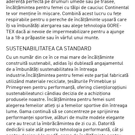
aderență perfectă pe drumuri umede sau pe trasee,
încălțămintea pentru femei cu tălpi de cauciuc Continental
te vor menține în mișcare. Combină acest lucru cu fețe
respirabile pentru o pereche de încălțăminte ușoară care
îți va îmbunătăți alergarea sau alege tehnologia GORE-
TEX dacă ai nevoie de impermeabilizare pentru a ajunge
la a 18-a prăpastie sau în vârful unui munte.
SUSTENABILITATEA CA STANDARD
Cu un număr din ce în ce mai mare de încălțăminte
construită sustenabil, adidas își dublează angajamentul
de a îmbunătăți sustenabilitatea în întreaga
industrie.Încălțămintea pentru femei este parțial fabricată
utilizând materiale reciclate, țesăturile Primeblue și
Primegreen pentru performanță, ofering cliențiloropțiuni
sustenabileatunci cândiau decizia de a achiziționa
produsele noastre. Încălțămintea pentru femei sunt
alegerea femeilor atleți și a femeilor sportive din întreaga
lume. Gama continuă să se concentreze pe sprijinirea
performanței sportive, alături de multe modele elegante
care au trecut la îmbrăcămintea de zi cu zi. Datorită
dedicării sale atât pentru tehnologia performantă, cât și