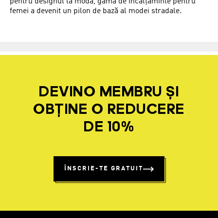
pentru designul la modă, gama de încălțăminte pentru
femei a devenit un pilon de bază al modei stradale.
DEVINO MEMBRU ȘI
OBȚINE O REDUCERE
DE 10%
ÎNSCRIE-TE GRATUIT