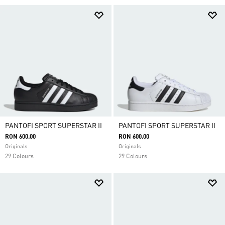
aerisirea picioarelor, astfel încât rămâi confortabilă
și concentrată asupra antrenamentului tău.
PANTOFI SPORT SUPERSTAR II
PANTOFI SPORT SUPERSTAR II
RON 600.00
RON 600.00
Originals
Originals
29 Colours
29 Colours