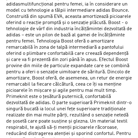
adidasmultifuncțional pentru femei, ia în considerare un
model cu tehnologie a tălpii intermediare adidas Bounce.
Construită din spumă EVA, aceasta amortizează picioarele
oferind o reacție promptă și o senzație plăcută. Boost - o
tehnologie de vârf din industria încălțămintei dezvoltată de
adidas – este un pilon de bază al gamei de încălțăminte
pentru femei. Tehnologia Boost oferă o amortizare
remarcabilă în zona de talpă intermediară a pantofului
oferind o plimbare confortabilă care creează dependență
și care va fi prezentă din zori până în apus. Efectul Boost
provine din miile de particule expandate care se combină
pentru a oferi o senzație uimitoare de săritură. Dincolo de
amortizare, Boost oferă, de asemenea, un retur de energie
remarcabil la fiecare călcătură, ceea ce îți va menține
picioarele în mișcare și agile pentru mai mult timp.
Primeknit este o țesătură puternică, confortabilă
dezvoltată de adidas. O parte superioară Primeknit dintr-o
singură bucată ia locul unei fețe superioare tradiționale
realizate din mai multe părți, rezultând o senzație netedă
de șosetă care poate susține și glezna. Un material textil
respirabil, te ajută să-ți menții picioarele răcoroase,
reducând distragerea atenției și sporind confortul. Pentru