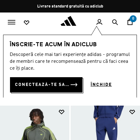
Salt la conținutul principal
Oprește
Livrare standard gratuită cu adiclub
rotația
0
BĂRBAȚI
ÎMBRĂCĂMINTE
ÎNSCRIE-TE ACUM ÎN ADICLUB
ÎMBRĂCĂMINTE
Descoperă cele mai tari experiențe adidas - programul
(5163)
de membri care te recompensează pentru că faci ceea
ce îți place.
Filtrează
Imagini Mari
CONECTEAZĂ-TE SAU ÎNSCRIE-TE ACUM
ÎNCHIDE
ÎMBRĂCĂMINTE
Joggers
Tricouri și topuri
Geci
Hanorac