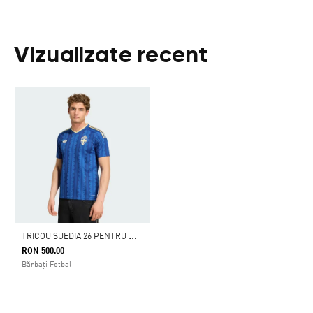
Vizualizate recent
T
RICOU SUEDIA 26 PENTRU MECIURI ÎN DEPLASARE
RON 500.00
Bărbați Fotbal