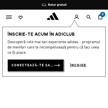
Salt la conținutul principal
Oprește
Retur gratuit
rotația
0
BĂRBAȚI
ÎMBRĂCĂMINTE
ÎNSCRIE-TE ACUM ÎN ADICLUB
Descoperă cele mai tari experiențe adidas - programul
TRICOU SUEDIA 26 PENTRU
de membri care te recompensează pentru că faci ceea
MECIURI ÎN DEPLASARE
ce îți place.
RON 500.00
CONECTEAZĂ-TE SAU ÎNSCRIE-TE ACUM
ÎNCHIDE