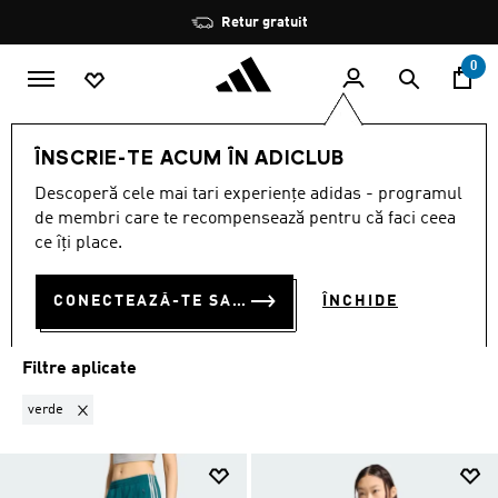
Salt la conținutul principal
Oprește
Retur gratuit
rotația
0
LIFESTYLE
COLECȚII
Firebird
Femei
ÎNSCRIE-TE ACUM ÎN ADICLUB
VERDE
·
FEMEI · FIREBIRD
Descoperă cele mai tari experiențe adidas - programul
(2)
de membri care te recompensează pentru că faci ceea
ce îți place.
Filtrează
Imagini Mari
CONECTEAZĂ-TE SAU ÎNSCRIE-TE ACUM
ÎNCHIDE
Firebird
Bărbați
Femei
Filtre aplicate
Elimină filtrul Sortat momentan după CULOARE: verde
verde