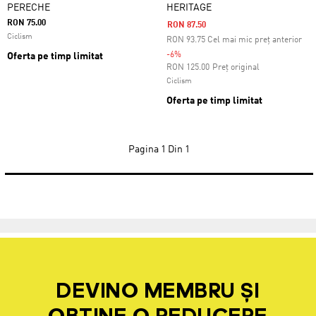
PERECHE
HERITAGE
RON 75.00
RON 87.50
Ciclism
RON
93.75
Cel mai mic preț anterior
-6%
Oferta pe timp limitat
Preț redus de la
la
RON 125.00
Preț original
Ciclism
Oferta pe timp limitat
Pagina
1 Din 1
DEVINO MEMBRU ȘI