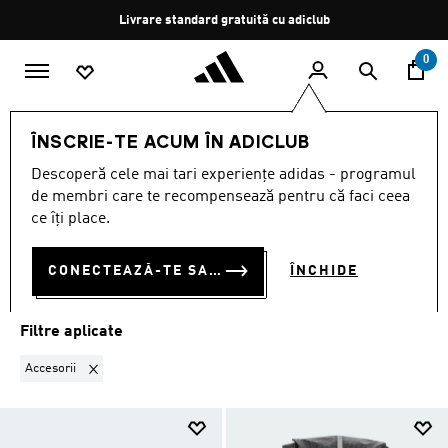
Salt la conținutul principal
Oprește
Livrare standard gratuită cu adiclub
rotația
0
SPORTURI
Alte sporturi
Ciclism
Accesorii
ÎNSCRIE-TE ACUM ÎN ADICLUB
ACCESORII
·
ACCESORII
Descoperă cele mai tari experiențe adidas - programul
(18)
de membri care te recompensează pentru că faci ceea
ce îți place.
Filtrează
Imagini Mari
CONECTEAZĂ-TE SAU ÎNSCRIE-TE ACUM
ÎNCHIDE
Ciclism
Accesorii
Îmbrăcăminte
Încălţăminte
Filtre aplicate
Elimină filtrul Sortat momentan după CATEGORIA: Accesorii
Accesorii