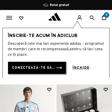
Salt la conținutul principal
Oprește
Retur gratuit
rotația
0
SPORTURI
Fotbal
Tate articolele de fotbal
ÎNSCRIE-TE ACUM ÎN ADICLUB
FOTBAL
Descoperă cele mai tari experiențe adidas - programul
(3698)
de membri care te recompensează pentru că faci ceea
ce îți place.
Filtrează
Imagini Mari
CONECTEAZĂ-TE SAU ÎNSCRIE-TE ACUM
ÎNCHIDE
Fotbal
Încălțăminte
Cluburi
Echipe naționale
Îmbrăcămin