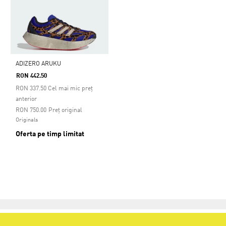
ADIZERO ARUKU
RON 442.50
RON
337.50
Cel mai mic preț
anterior
Preț redus de la
la
RON 750.00
Preț original
Originals
Oferta pe timp limitat