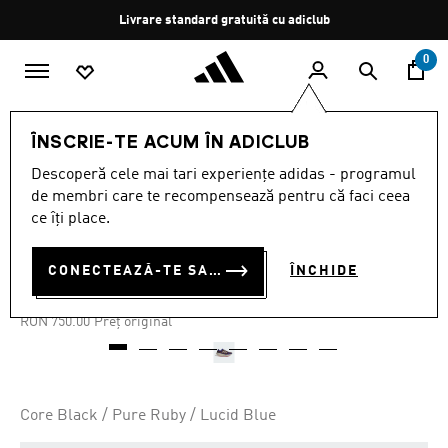
Salt la conținutul principal
Oprește
Livrare standard gratuită cu adiclub
rotația
0
MĂRCI
Originals
Încălţăminte
ÎNSCRIE-TE ACUM ÎN ADICLUB
Descoperă cele mai tari experiențe adidas - programul
Oferta pe timp limitat
de membri care te recompensează pentru că faci ceea
ce îți place.
ADIZERO ARUKU
RON 442.50
CONECTEAZĂ-TE SAU ÎNSCRIE-TE ACUM
ÎNCHIDE
RON
337.50
Cel mai mic preț anterior
Preț redus de la
la
RON 750.00
Preț original
Core Black / Pure Ruby / Lucid Blue