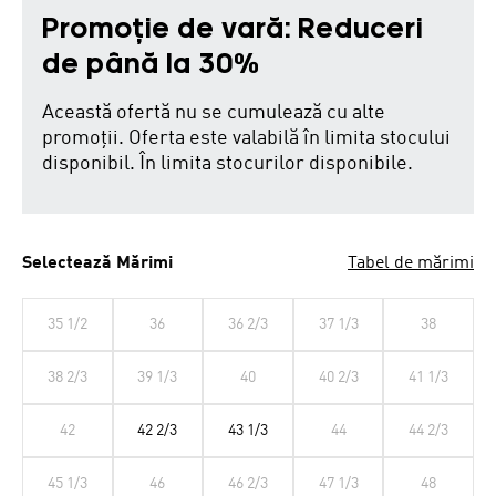
Promoție de vară: Reduceri
de până la 30%
Această ofertă nu se cumulează cu alte
promoții. Oferta este valabilă în limita stocului
disponibil. În limita stocurilor disponibile.
Selectează Mărimi
Tabel de mărimi
35 1/2
36
36 2/3
37 1/3
38
38 2/3
39 1/3
40
40 2/3
41 1/3
42
42 2/3
43 1/3
44
44 2/3
45 1/3
46
46 2/3
47 1/3
48