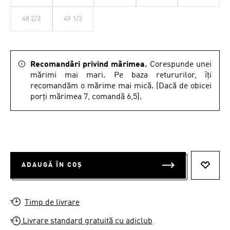
48 2/3
49 1/3
Recomandări privind mărimea.
Corespunde unei
mărimi mai mari. Pe baza retururilor, îți
recomandăm o mărime mai mică. (Dacă de obicei
porți mărimea 7, comandă 6,5).
ADAUGĂ ÎN COȘ
ADAUG
Timp de livrare
Livrare standard gratuită cu adiclub