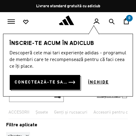
Salt la conținutul principal
Oprește
Livrare standard gratuită cu adiclub
rotația
0
Femei
ACCESORII
Toate accesoriile pentru femei
ÎNSCRIE-TE ACUM ÎN ADICLUB
ALBASTRU
·
TOATE
Descoperă cele mai tari experiențe adidas - programul
de membri care te recompensează pentru că faci ceea
ACCESORIILE PENTRU
ce îți place.
FEMEI
(176)
CONECTEAZĂ-TE SAU ÎNSCRIE-TE ACUM
ÎNCHIDE
Filtrează
Imagini Mari
ACCESORII
Șosete
Genți și rucsacuri
Accesorii pentru cap
Filtre aplicate
Elimină filtrul Sortat momentan după CULOARE: albastru