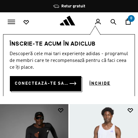
Salt la conținutul principal
Oprește
Retur gratuit
rotația
0
BĂRBAȚI
SPORTURI
Alergare
Îmbrăcăminte
ÎNSCRIE-TE ACUM ÎN ADICLUB
ÎMBRĂCĂMINTE
Descoperă cele mai tari experiențe adidas - programul
(213)
de membri care te recompensează pentru că faci ceea
ce îți place.
Filtrează
Imagini Mari
CONECTEAZĂ-TE SAU ÎNSCRIE-TE ACUM
ÎNCHIDE
Alergare
Bărbați · Adizero
Accesorii
Îmbrăcăminte
Încăl