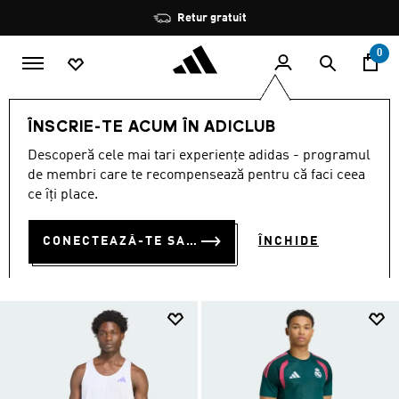
Salt la conținutul principal
Oprește
Reduceri de până la 30%
rotația
0
BĂRBAȚI
ÎMBRĂCĂMINTE
Topuri
ÎNSCRIE-TE ACUM ÎN ADICLUB
TOPURI
Descoperă cele mai tari experiențe adidas - programul
(384)
de membri care te recompensează pentru că faci ceea
ce îți place.
Filtrează
Imagini Mari
CONECTEAZĂ-TE SAU ÎNSCRIE-TE ACUM
ÎNCHIDE
ÎMBRĂCĂMINTE
Joggers
Tricouri și topuri
Geci
Hanorac