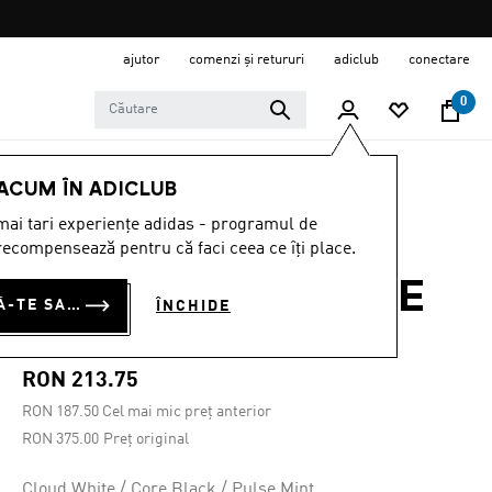
ajutor
comenzi și retururi
adiclub
conectare
0
Femei
ÎNCĂLȚĂMINTE
 ACUM ÎN ADICLUB
ai tari experiențe adidas - programul de
Oferta pe timp limitat
ecompensează pentru că faci ceea ce îți place.
CLOUDFOAM PURE
CONECTEAZĂ-TE SAU ÎNSCRIE-TE ACUM
ÎNCHIDE
2.0
RON 213.75
RON
187.50
Cel mai mic preț anterior
Preț redus de la
la
RON 375.00
Preț original
Cloud White / Core Black / Pulse Mint