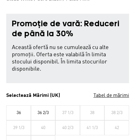
Promoție de vară: Reduceri
de până la 30%
Această ofertă nu se cumulează cu alte
promoții. Oferta este valabilă în limita
stocului disponibil. În limita stocurilor
disponibile.
Selectează Mărimi (UK)
Tabel de mărimi
36
36 2/3
37 1/3
38
38 2/3
39 1/3
40
40 2/3
41 1/3
42