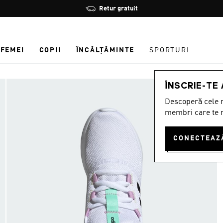
Oprește
Retur gratuit
rotația
FEMEI
COPII
ÎNCĂLȚĂMINTE
SPORTURI
ÎNSCRIE-TE
Descoperă cele m
membri care te r