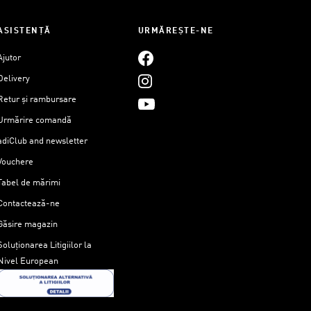
ASISTENȚĂ
URMĂREȘTE-NE
Ajutor
Delivery
Retur și rambursare
Urmărire comandă
adiClub and newsletter
Vouchere
Tabel de mărimi
Contactează-ne
Găsire magazin
Soluționarea Litigiilor la
Nivel European