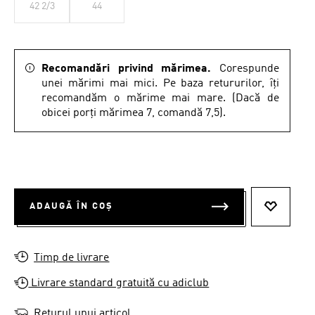
42 2/3
44
Recomandări privind mărimea.
Corespunde
unei mărimi mai mici. Pe baza retururilor, îți
recomandăm o mărime mai mare. (Dacă de
obicei porți mărimea 7, comandă 7,5).
ADAUGĂ ÎN COȘ
ADAUGĂ 
Timp de livrare
Livrare standard gratuită cu adiclub
Returul unui articol