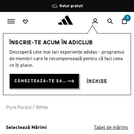
Salt la conținutul principal
Oprește
Retur gratuit
rotația
0
COPII
ÎMBRĂCĂMINTE
ÎNSCRIE-TE ACUM ÎN ADICLUB
Descoperă cele mai tari experiențe adidas - programul
COLANȚI ESSENTIALS CU 3
de membri care te recompensează pentru că faci ceea
DUNGI PENTRU COPII
ce îți place.
RON 125.00
CONECTEAZĂ-TE SAU ÎNSCRIE-TE ACUM
ÎNCHIDE
Pure Purple / White
Selectează Mărimi
Tabel de mărimi