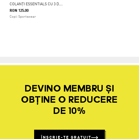
C
OLANȚI ESSENTIALS CU 3 DUNGI PENTRU COPII
RON 125.00
Copii Sportswear
DEVINO MEMBRU ȘI
OBȚINE O REDUCERE
DE 10%
ÎNSCRIE-TE GRATUIT