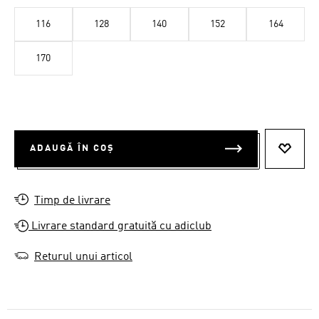
116
128
140
152
164
170
ADAUGĂ ÎN COȘ
ADAUG
Timp de livrare
Livrare standard gratuită cu adiclub
Returul unui articol