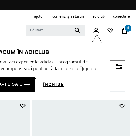
ajutor
comenzi și retururi
adiclub
conectare
0
 ACUM ÎN ADICLUB
ai tari experiențe adidas - programul de
Filtrează
ecompensează pentru că faci ceea ce îți place.
CONECTEAZĂ-TE SAU ÎNSCRIE-TE ACUM
ÎNCHIDE