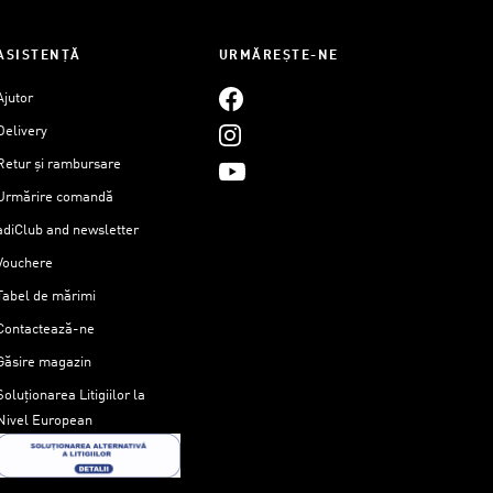
ASISTENȚĂ
URMĂREȘTE-NE
Ajutor
Delivery
Retur și rambursare
Urmărire comandă
adiClub and newsletter
Vouchere
Tabel de mărimi
Contactează-ne
Găsire magazin
Soluționarea Litigiilor la
Nivel European