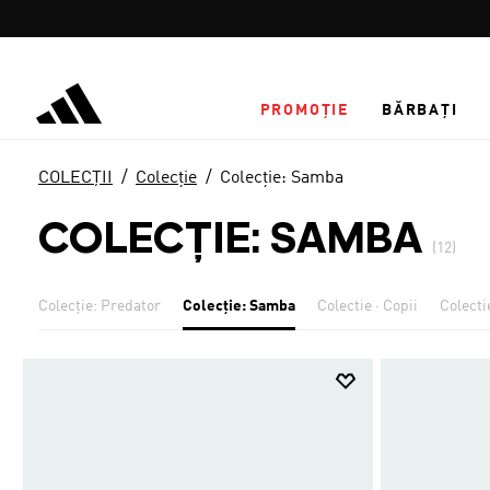
Salt la conținutul principal
PROMOȚIE
BĂRBAȚI
COLECȚII
Colecţie
Colecţie: Samba
COLECŢIE: SAMBA
(12)
pus
Colecţie: Predator
Colecţie: Samba
Colectie · Copii
Colecti