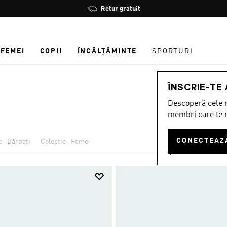
Oprește
Retur gratuit
rotația
FEMEI
COPII
ÎNCĂLȚĂMINTE
SPORTURI
ÎNSCRIE-TE
Descoperă cele m
membri care te r
e · Bărbați
Colectie · Femei