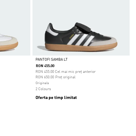
PANTOFI SAMBA LT
RON 455.00
Da
RON
455.00
Cel mai mic preț anterior
Preț redus de la
la
RON 650.00
Preț original
Originals
2 Colours
Oferta pe timp limitat