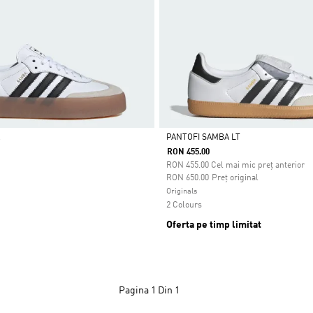
A
PANTOFI SAMBA LT
RON 455.00
Da
RON
455.00
Cel mai mic preț anterior
Preț redus de la
la
RON 650.00
Preț original
Originals
2 Colours
Oferta pe timp limitat
Pagina
1 Din 1