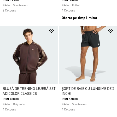
RON 175.00
RON 500.00
Bărbați Sportswear
Bărbați Fotbal
2 Colours
4 Colours
Oferta pe timp limitat
BLUZĂ DE TRENING LEJERĂ SST
ȘORT DE BAIE CU LUNGIME DE 5
ADICOLOR CLASSICS
INCHI
RON 400.00
RON 140.00
Bărbați Originals
Bărbați Sportswear
4 Colours
4 Colours