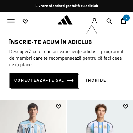
Salt la conținutul principal
Oprește
Retur gratuit
rotația
0
BĂRBAȚI
ÎMBRĂCĂMINTE
ÎNSCRIE-TE ACUM ÎN ADICLUB
ÎMBRĂCĂMINTE
Descoperă cele mai tari experiențe adidas - programul
(5136)
de membri care te recompensează pentru că faci ceea
ce îți place.
Filtrează
Imagini Mari
CONECTEAZĂ-TE SAU ÎNSCRIE-TE ACUM
ÎNCHIDE
ÎMBRĂCĂMINTE
Joggers
Tricouri și topuri
Geci
Hanorac