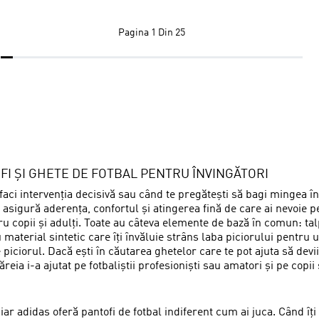
Pagina
1 Din 25
OFI ȘI GHETE DE FOTBAL PENTRU ÎNVINGĂTORI
 faci intervenția decisivă sau când te pregătești să bagi mingea î
 asigură aderența, confortul și atingerea fină de care ai nevoie pen
tru copii și adulți. Toate au câteva elemente de bază în comun: t
 material sintetic care îți învăluie strâns laba piciorului pentru
 piciorul. Dacă ești în căutarea ghetelor care te pot ajuta să devii
ia i-a ajutat pe fotbaliștii profesioniști sau amatori și pe copii 
r adidas oferă pantofi de fotbal indiferent cum ai juca. Când îți 