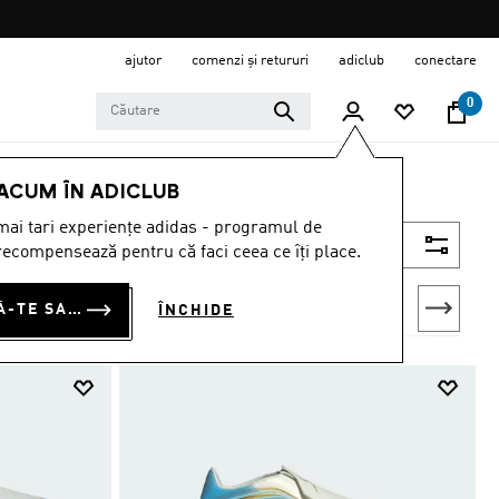
ajutor
comenzi și retururi
adiclub
conectare
0
 ACUM ÎN ADICLUB
ai tari experiențe adidas - programul de
Filtrează
ecompensează pentru că faci ceea ce îți place.
CONECTEAZĂ-TE SAU ÎNSCRIE-TE ACUM
ÎNCHIDE
d Football Boots
Turf Football Boots