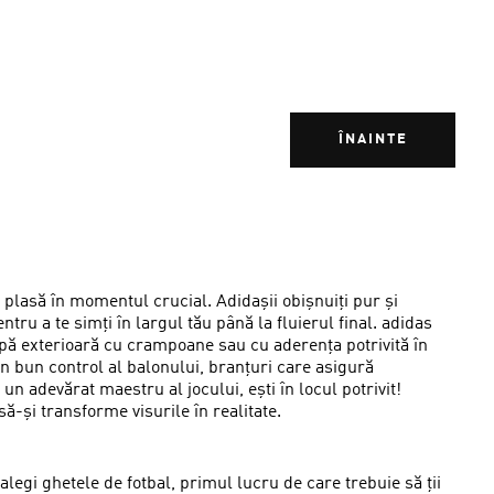
ÎNAINTE
n plasă în momentul crucial. Adidașii obișnuiți pur și
tru a te simți în largul tău până la fluierul final. adidas
alpă exterioară cu crampoane sau cu aderența potrivită în
 un bun control al balonului, branțuri care asigură
 un adevărat maestru al jocului, ești în locul potrivit!
să-și transforme visurile în realitate.
alegi ghetele de fotbal, primul lucru de care trebuie să ții