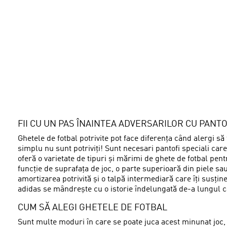
FII CU UN PAS ÎNAINTEA ADVERSARILOR CU PANT
Ghetele de fotbal potrivite pot face diferența când alergi să
simplu nu sunt potriviți! Sunt necesari pantofi speciali care
oferă o varietate de tipuri și mărimi de ghete de fotbal pen
funcție de suprafața de joc, o parte superioară din piele sau
amortizarea potrivită și o talpă intermediară care îți susține
adidas se mândrește cu o istorie îndelungată de-a lungul căre
CUM SĂ ALEGI GHETELE DE FOTBAL
Sunt multe moduri în care se poate juca acest minunat joc, ia