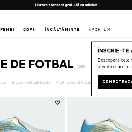
Oprește
Retur gratuit
rotația
FEMEI
COPII
ÎNCĂLȚĂMINTE
SPORTURI
ÎNSCRIE-TE
Descoperă cele m
E DE FOTBAL
membri care te r
(588)
oots
Indoor Football Boots
Multi Ground Football Boots
Soft Groun