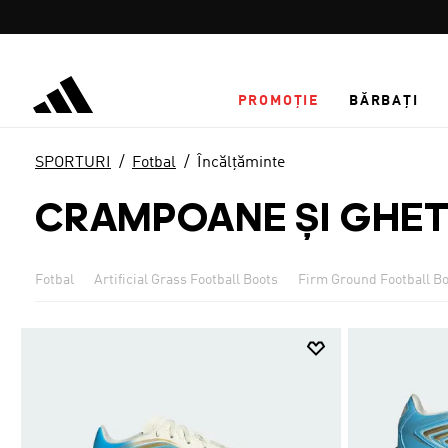
Salt la conținutul principal
PROMOȚIE
BĂRBAȚI
SPORTURI
Fotbal
Încălțăminte
CRAMPOANE ȘI GHET
Fotbal
Artificial Grass Football Boots
Firm Ground Football B